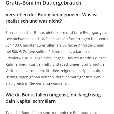
Gratis-Boni im Dauergebrauch
Verstehen der Bonusbedingungen: Was ist
realistisch und was nicht?
Ein realistischer Bonus bietet klare und faire Bedingungen.
Beispielsweise sind 10-fache Umsatzforderungen bei Bonus
von 100 € leichter zu erfüllen als 50-fache Anforderungen
bei 500 €. Zudem sollten Fristen nicht zu kurz sein
(idealerweise 30 Tage oder länger). Das Verständnis dieser
Rahmenbedingungen hilft, Enttäuschungen und unnötige
Verluste zu vermeiden. Studien zeigen, dass Spieler, die die
Bedingungen genau kennen, deutlich häufiger ihre Boni
erfolgreich in Gewinne umwandeln.
Wie du Bonusfallen umgehst, die langfristig
dein Kapital schmälern
Typische Bonusfallen sind kombinierte Bedingungen,