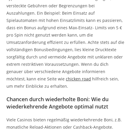
versteckte Gebühren oder Begrenzungen bei
Auszahlungen. Ein Beispiel: Beim Einsatz auf
Spielautomaten mit hohen Einsatzlimits kann es passieren,
dass ein Bonus aufgrund eines Max-Einsatz- Limits von 5 €
pro Spin nicht genutzt werden kann, um die
Umsatzanforderung effizient zu erfüllen. Achte stets auf die
vollständigen Bonusbedingungen, lies kleine Drucktexte
sorgfältig durch und vermeide Angebote mit unklaren oder
extrem restriktiven Voraussetzungen. Wenn du dich
genauer über verschiedene Angebote informieren
möchtest, kann eine Seite wie
chicken road
hilfreich sein,
um mehr Einblicke zu erhalten.
Chancen durch wiederholte Boni: Wie du
wiederkehrende Angebote optimal nutzt
Viele Casinos bieten regelmäßig wiederkehrende Boni, z.B.
monatliche Reload-Aktionen oder Cashback-Angebote.