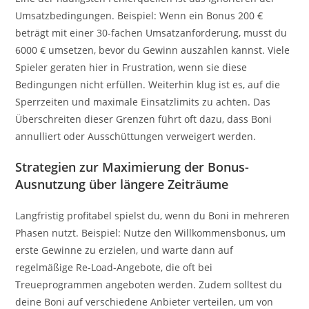
Umsatzbedingungen. Beispiel: Wenn ein Bonus 200 €
beträgt mit einer 30-fachen Umsatzanforderung, musst du
6000 € umsetzen, bevor du Gewinn auszahlen kannst. Viele
Spieler geraten hier in Frustration, wenn sie diese
Bedingungen nicht erfüllen. Weiterhin klug ist es, auf die
Sperrzeiten und maximale Einsatzlimits zu achten. Das
Überschreiten dieser Grenzen führt oft dazu, dass Boni
annulliert oder Ausschüttungen verweigert werden.
Strategien zur Maximierung der Bonus-
Ausnutzung über längere Zeiträume
Langfristig profitabel spielst du, wenn du Boni in mehreren
Phasen nutzt. Beispiel: Nutze den Willkommensbonus, um
erste Gewinne zu erzielen, und warte dann auf
regelmäßige Re-Load-Angebote, die oft bei
Treueprogrammen angeboten werden. Zudem solltest du
deine Boni auf verschiedene Anbieter verteilen, um von