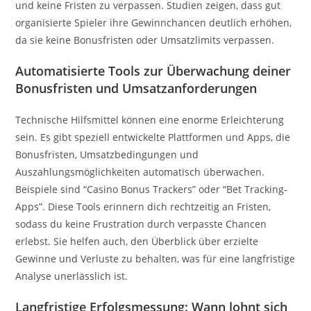
und keine Fristen zu verpassen. Studien zeigen, dass gut
organisierte Spieler ihre Gewinnchancen deutlich erhöhen,
da sie keine Bonusfristen oder Umsatzlimits verpassen.
Automatisierte Tools zur Überwachung deiner
Bonusfristen und Umsatzanforderungen
Technische Hilfsmittel können eine enorme Erleichterung
sein. Es gibt speziell entwickelte Plattformen und Apps, die
Bonusfristen, Umsatzbedingungen und
Auszahlungsmöglichkeiten automatisch überwachen.
Beispiele sind “Casino Bonus Trackers” oder “Bet Tracking-
Apps”. Diese Tools erinnern dich rechtzeitig an Fristen,
sodass du keine Frustration durch verpasste Chancen
erlebst. Sie helfen auch, den Überblick über erzielte
Gewinne und Verluste zu behalten, was für eine langfristige
Analyse unerlässlich ist.
Langfristige Erfolgsmessung: Wann lohnt sich