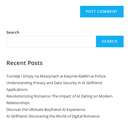
Search
SEARCH
Recent Posts
Turnieje i Dropy na Maszynach w Kasynie AlaWin w Polsce
Understanding Privacy and Data Security in AI Girlfriend
Applications
Revolutionizing Romance: The Impact of AI Dating on Modern
Relationships
Discover the Ultimate Boyfriend AI Experience
AI Girlfriend: Discovering the World of Digital Romance