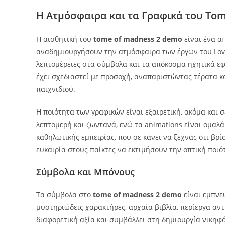
Η Ατμόσφαιρα και τα Γραφικά του Tom
Η αισθητική του
tome of madness 2 demo
είναι ένα α
αναδημιουργήσουν την ατμόσφαιρα των έργων του Lovec
λεπτομέρειες στα σύμβολα και τα απόκοσμα ηχητικά ε
έχει σχεδιαστεί με προσοχή, αναπαριστώντας τέρατα 
παιχνιδιού.
Η ποιότητα των γραφικών είναι εξαιρετική, ακόμα και σ
λεπτομερή και ζωντανά, ενώ τα animations είναι ομαλ
καθηλωτικής εμπειρίας, που σε κάνει να ξεχνάς ότι βρ
ευκαιρία στους παίκτες να εκτιμήσουν την οπτική ποι
Σύμβολα και Μπόνους
Τα σύμβολα στο
tome of madness 2 demo
είναι εμπνε
μυστηριώδεις χαρακτήρες, αρχαία βιβλία, περίεργα αντ
διαφορετική αξία και συμβάλλει στη δημιουργία νικηφ