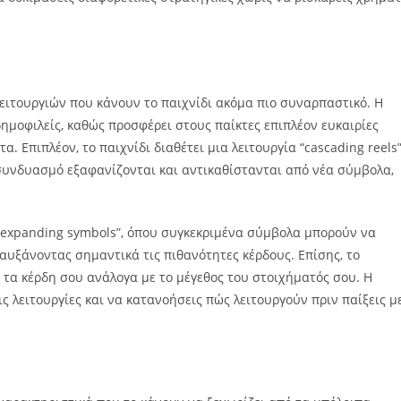
ιτουργιών που κάνουν το παιχνίδι ακόμα πιο συναρπαστικό. Η
δημοφιλείς, καθώς προσφέρει στους παίκτες επιπλέον ευκαιρίες
 Επιπλέον, το παιχνίδι διαθέτει μια λειτουργία “cascading reels”
υνδυασμό εξαφανίζονται και αντικαθίστανται από νέα σύμβολα,
 “expanding symbols”, όπου συγκεκριμένα σύμβολα μπορούν να
αυξάνοντας σημαντικά τις πιθανότητες κέρδους. Επίσης, το
 τα κέρδη σου ανάλογα με το μέγεθος του στοιχήματός σου. Η
ς λειτουργίες και να κατανοήσεις πώς λειτουργούν πριν παίξεις μ