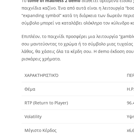
Το
tome of madness 2 demo
διαθέτει ορισμένα ειδικά
παιχνίδια καζίνο. Ένα από αυτά είναι η λειτουργία “bo
“expanding symbol” κατά τη διάρκεια των δωρεάν περι
σύμβολο μπορεί να καταλάβει ολόκληρο τον κύλινδρο 
Επιπλέον, το παιχνίδι προσφέρει μια λειτουργία “gambl
σου μαντεύοντας το χρώμα ή το σύμβολο μιας τυχαίας 
λάθος, θα χάσεις όλα τα κέρδη σου. Η demo έκδοση σου
ρισκάρεις χρήματα.
ΧΑΡΑΚΤΗΡΙΣΤΙΚΌ
ΠΕ
Θέμα
H.P
RTP (Return to Player)
96.
Volatility
Υψ
Μέγιστο Κέρδος
x6,