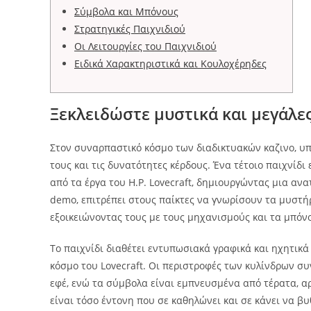
Σύμβολα και Μπόνους
Στρατηγικές Παιχνιδιού
Οι Λειτουργίες του Παιχνιδιού
Ειδικά Χαρακτηριστικά και Κουλοχέρηδες
Ξεκλειδώστε μυστικά και μεγάλες
Στον συναρπαστικό κόσμο των διαδικτυακών καζινο, υπ
τους και τις δυνατότητες κέρδους. Ένα τέτοιο παιχνίδι 
από τα έργα του H.P. Lovecraft, δημιουργώντας μια αν
demo, επιτρέπει στους παίκτες να γνωρίσουν τα μυστή
εξοικειώνοντας τους με τους μηχανισμούς και τα μπόν
Το παιχνίδι διαθέτει εντυπωσιακά γραφικά και ηχητικ
κόσμο του Lovecraft. Οι περιστροφές των κυλίνδρων σ
εφέ, ενώ τα σύμβολα είναι εμπνευσμένα από τέρατα, 
είναι τόσο έντονη που σε καθηλώνει και σε κάνει να βυ