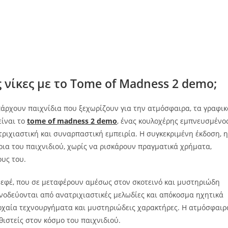
 νίκες με το Tome of Madness 2 demo;
άρχουν παιχνίδια που ξεχωρίζουν για την ατμόσφαιρα, τα γραφικ
είναι το
tome of madness 2 demo
, ένας κουλοχέρης εμπνευσμένο
ατριχιαστική και συναρπαστική εμπειρία. Η συγκεκριμένη έκδοση, η
ρια του παιχνιδιού, χωρίς να ρισκάρουν πραγματικά χρήματα,
ους του.
ά εφέ, που σε μεταφέρουν αμέσως στον σκοτεινό και μυστηριώδη
υνοδεύονται από ανατριχιαστικές μελωδίες και απόκοσμα ηχητικά
αρχαία τεχνουργήματα και μυστηριώδεις χαρακτήρες. Η ατμόσφαιρ
θιστείς στον κόσμο του παιχνιδιού.