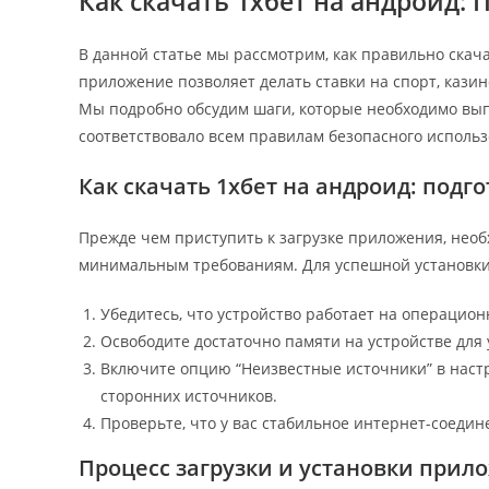
Как скачать 1хбет на андроид:
В данной статье мы рассмотрим, как правильно скача
приложение позволяет делать ставки на спорт, казин
Мы подробно обсудим шаги, которые необходимо выпо
соответствовало всем правилам безопасного использ
Как скачать 1хбет на андроид: подг
Прежде чем приступить к загрузке приложения, необх
минимальным требованиям. Для успешной установк
Убедитесь, что устройство работает на операцион
Освободите достаточно памяти на устройстве для
Включите опцию “Неизвестные источники” в настр
сторонних источников.
Проверьте, что у вас стабильное интернет-соедин
Процесс загрузки и установки прил