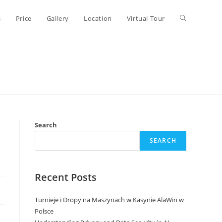
Toggle
s
Price
Gallery
Location
Virtual Tour
website
search
Search
SEARCH
Recent Posts
Turnieje i Dropy na Maszynach w Kasynie AlaWin w
Polsce