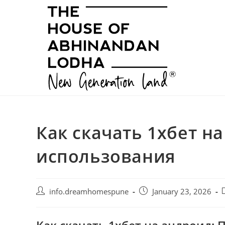
Skip
to
content
Как скачать 1хбет н
использования
Post
Post
P
info.dreamhomespune
January 23, 2026
author:
published:
c