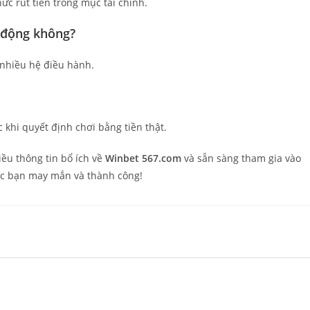
c rút tiền trong mục tài chính.
 động không?
 nhiều hệ điều hành.
 khi quyết định chơi bằng tiền thật.
iều thông tin bổ ích về
Winbet 567.com
và sẵn sàng tham gia vào
húc bạn may mắn và thành công!