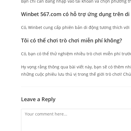
Bạn chỉ cần đăng nhập vào tài khoản và chọn phương thứ
Winbet 567.com có hỗ trợ ứng dụng trên di
Có, Winbet cung cấp phiên bản di động tương thích với
Tôi có thể chơi trò chơi miễn phí không?
Có, bạn có thể thử nghiệm nhiều trò chơi miễn phí trước
Hy vọng rằng thông qua bài viết này, bạn sẽ có thêm nh
những cuộc phiêu lưu thú vị trong thế giới trò chơi! C
Leave a Reply
Comment