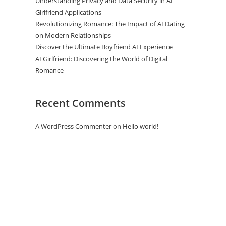
Understanding Privacy and Data Security in AI
Girlfriend Applications
Revolutionizing Romance: The Impact of AI Dating
on Modern Relationships
Discover the Ultimate Boyfriend AI Experience
AI Girlfriend: Discovering the World of Digital
Romance
Recent Comments
A WordPress Commenter
on
Hello world!