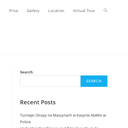
Toggle
s
Price
Gallery
Location
Virtual Tour
website
search
Search
SEARCH
Recent Posts
Turnieje i Dropy na Maszynach w Kasynie AlaWin w
Polsce