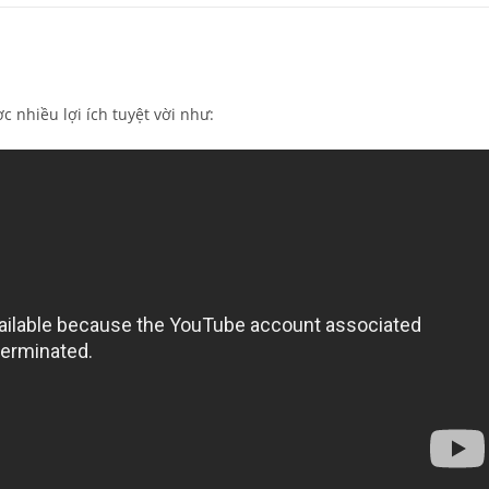
 nhiều lợi ích tuyệt vời như: