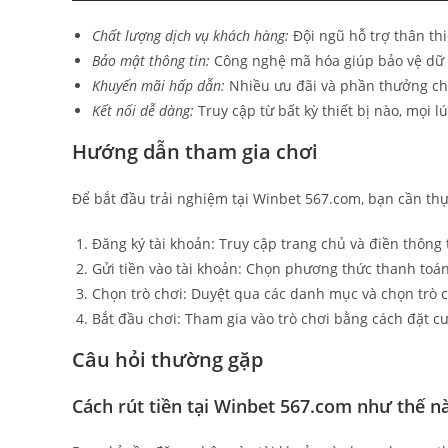
Chất lượng dịch vụ khách hàng:
Đội ngũ hỗ trợ thân th
Bảo mật thông tin:
Công nghệ mã hóa giúp bảo vệ dữ 
Khuyến mãi hấp dẫn:
Nhiều ưu đãi và phần thưởng cho
Kết nối dễ dàng:
Truy cập từ bất kỳ thiết bị nào, mọi l
Hướng dẫn tham gia chơi
Để bắt đầu trải nghiệm tại Winbet 567.com, bạn cần thự
Đăng ký tài khoản: Truy cập trang chủ và điền thông t
Gửi tiền vào tài khoản: Chọn phương thức thanh toá
Chọn trò chơi: Duyệt qua các danh mục và chọn trò 
Bắt đầu chơi: Tham gia vào trò chơi bằng cách đặt c
Câu hỏi thường gặp
Cách rút tiền tại Winbet 567.com như thế n