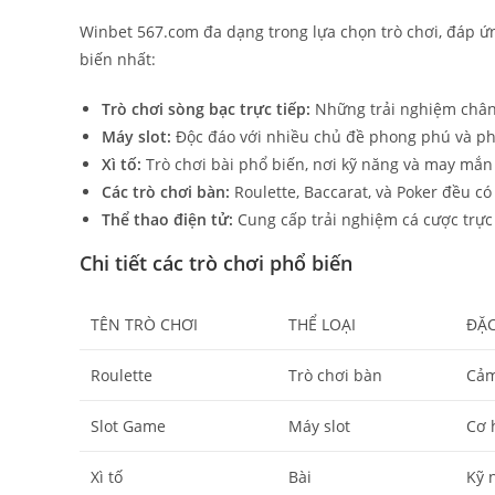
Winbet 567.com đa dạng trong lựa chọn trò chơi, đáp ứn
biến nhất:
Trò chơi sòng bạc trực tiếp:
Những trải nghiệm chân 
Máy slot:
Độc đáo với nhiều chủ đề phong phú và p
Xì tố:
Trò chơi bài phổ biến, nơi kỹ năng và may mắn
Các trò chơi bàn:
Roulette, Baccarat, và Poker đều có 
Thể thao điện tử:
Cung cấp trải nghiệm cá cược trực
Chi tiết các trò chơi phổ biến
TÊN TRÒ CHƠI
THỂ LOẠI
ĐẶC
Roulette
Trò chơi bàn
Cảm
Slot Game
Máy slot
Cơ h
Xì tố
Bài
Kỹ 