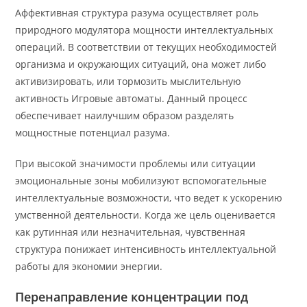
Аффективная структура разума осуществляет роль
природного модулятора мощности интеллектуальных
операций. В соответствии от текущих необходимостей
организма и окружающих ситуаций, она может либо
активизировать, или тормозить мыслительную
активность Игровые автоматы. Данный процесс
обеспечивает наилучшим образом разделять
мощностные потенциал разума.
При высокой значимости проблемы или ситуации
эмоциональные зоны мобилизуют вспомогательные
интеллектуальные возможности, что ведет к ускорению
умственной деятельности. Когда же цель оценивается
как рутинная или незначительная, чувственная
структура понижает интенсивность интеллектуальной
работы для экономии энергии.
Перенаправление концентрации под