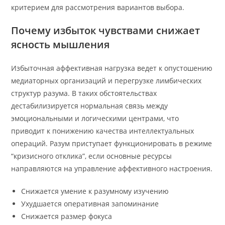
критерием для рассмотрения вариантов выбора.
Почему избыток чувствами снижает
ясность мышления
Избыточная аффективная нагрузка ведет к опустошению
медиаторных организаций и перегрузке лимбических
структур разума. В таких обстоятельствах
дестабилизируется нормальная связь между
эмоциональными и логическими центрами, что
приводит к понижению качества интеллектуальных
операций. Разум приступает функционировать в режиме
“кризисного отклика”, если основные ресурсы
направляются на управление аффективного настроения.
Снижается умение к разумному изучению
Ухудшается оперативная запоминание
Снижается размер фокуса