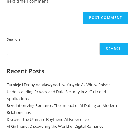
next time I comment.
Search
SEARCH
Recent Posts
Turnieje i Dropy na Maszynach w Kasynie AlaWin w Polsce
Understanding Privacy and Data Security in AI Girlfriend
Applications
Revolutionizing Romance: The Impact of AI Dating on Modern
Relationships
Discover the Ultimate Boyfriend AI Experience
AI Girlfriend: Discovering the World of Digital Romance