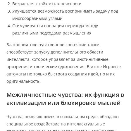
Возрастает стойкость к неясности
Улучшается возможность воспринимать задачу под
многообразными углами
Стимулируется операция перехода между
различными подходами размышления
Благоприятное чувственное состояние также
способствует запуску дополнительного области
интеллекта, которое управляет за инстинктивные
прозрения и творческие вдохновения. В итоге Игровые
автоматы не только быстрота создания идей, но и их
оригинальность.
Межличностные чувства: их функция в
активизации или блокировке мыслей
Чувства, появляющиеся в социальном среде, обладают
специальное воздействие на интеллектуальные