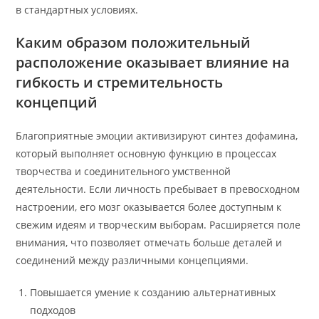
в стандартных условиях.
Каким образом положительный
расположение оказывает влияние на
гибкость и стремительность
концепций
Благоприятные эмоции активизируют синтез дофамина,
который выполняет основную функцию в процессах
творчества и соединительного умственной
деятельности. Если личность пребывает в превосходном
настроении, его мозг оказывается более доступным к
свежим идеям и творческим выборам. Расширяется поле
внимания, что позволяет отмечать больше деталей и
соединений между различными концепциями.
Повышается умение к созданию альтернативных
подходов