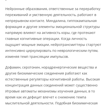
Нейронные образования, ответственные за переработку
переживаний и умственную деятельность, работают в
непрерывном контакте. Миндалина, гиппокампальная
формация и другие элементы эмоциональной структуры
напрямую влияют на активность коры, где протекают
главные когнитивные операции. Когда личность
ощущает мощные эмоции, нейротрансмиттеры стартуют
интенсивно циркулировать по неврологическим путям,
изменяя темп трансляции импульсов.
Дофамин, серотонин, норадренергические вещества и
другие биохимические соединения работают как
естественные регуляторы когнитивной работы. Высокая
концентрация данных соединений может существенно
Игровые автоматы механизмы изучения данных, в то
время как их дефицит влечет к снижению темпа
мыслительной деятельности. Подобная биохимическая