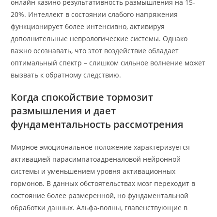
онлайн казино результативность размышления на 15-
20%. Интеллект в состоянии слабого напряжения
функционирует более интенсивно, активируя
дополнительные неврологические системы. Однако
важно осознавать, что этот воздействие обладает
оптимальный спектр – слишком сильное волнение может
вызвать к обратному следствию.
Когда спокойствие тормозит
размышления и дает
фундаментальность рассмотрения
Мирное эмоциональное положение характеризуется
активацией парасимпатоадреналовой нейронной
системы и уменьшением уровня активационных
гормонов. В данных обстоятельствах мозг переходит в
состояние более размеренной, но фундаментальной
обработки данных. Альфа-волны, главенствующие в