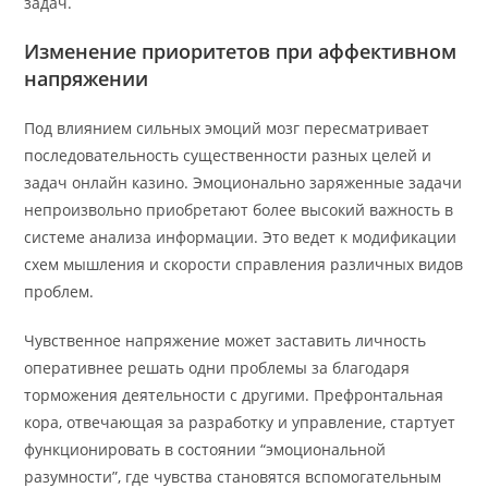
задач.
Изменение приоритетов при аффективном
напряжении
Под влиянием сильных эмоций мозг пересматривает
последовательность существенности разных целей и
задач онлайн казино. Эмоционально заряженные задачи
непроизвольно приобретают более высокий важность в
системе анализа информации. Это ведет к модификации
схем мышления и скорости справления различных видов
проблем.
Чувственное напряжение может заставить личность
оперативнее решать одни проблемы за благодаря
торможения деятельности с другими. Префронтальная
кора, отвечающая за разработку и управление, стартует
функционировать в состоянии “эмоциональной
разумности”, где чувства становятся вспомогательным