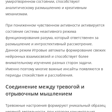
умиротворенном состоянии, способствуют
аналитическому размышлению и креативным
механизмам.
При пониженном чувственном активности активируется
состояние системы неактивного режима
функционирования разума, который ответственен за
размышление и интроспективный рассмотрение.
Данное режим Игровые автоматы формирование свежих
нейронных взаимосвязей и способствует более
внимательному изучению разных сторон задачи.
Именно поэтому многие важные инсайты появляются в
периоды спокойствия и расслабления.
Соединение между тревогой и
отрывочным мышлением
Тревожные настроения формируют уникальный образец
нервной деятельности, при котором концентрация