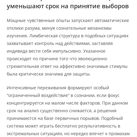
уменьшают срок на принятие выборов
Мощные чувственные опыты запускают автоматические
отклики разума, минуя сознательные механизмы
изучения. Лимбическая структура в подобных ситуациях
захватывает контроль над действиями, заставляя
индивида вести себя импульсивно. Указанное
происходит по причине того что эволюционно
стремительная ответ на аффективно значимые стимулы
была критически значима для защиты.
Интенсивные переживания формируют особый
“ограниченный воздействие” в сознании, если фокус
концентрируется на малом числе факторов. При данном
срок на анализ существенно снижается, а решения
принимаются на базе первичных порывов. Подобный
система может играть бесплатно результативность в
экстремальных ситуациях, но нередко влечет к промахам