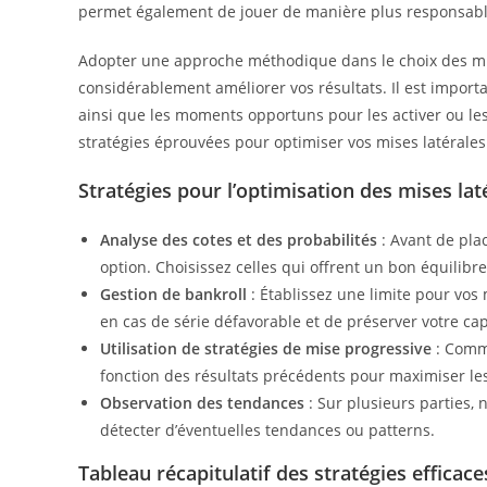
permet également de jouer de manière plus responsable
Adopter une approche méthodique dans le choix des mi
considérablement améliorer vos résultats. Il est importa
ainsi que les moments opportuns pour les activer ou les
stratégies éprouvées pour optimiser vos mises latérales 
Stratégies pour l’optimisation des mises lat
Analyse des cotes et des probabilités
: Avant de plac
option. Choisissez celles qui offrent un bon équilibre
Gestion de bankroll
: Établissez une limite pour vos 
en cas de série défavorable et de préserver votre cap
Utilisation de stratégies de mise progressive
: Comme
fonction des résultats précédents pour maximiser les 
Observation des tendances
: Sur plusieurs parties, 
détecter d’éventuelles tendances ou patterns.
Tableau récapitulatif des stratégies efficace