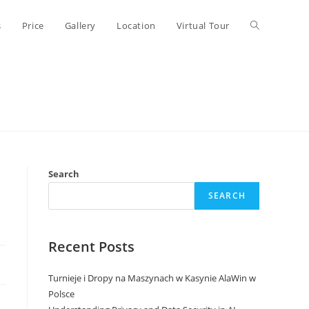
Toggle
s
Price
Gallery
Location
Virtual Tour
website
search
Search
SEARCH
Recent Posts
Turnieje i Dropy na Maszynach w Kasynie AlaWin w
Polsce