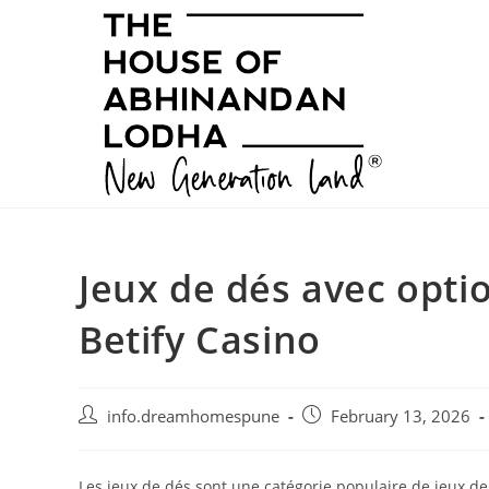
Skip
to
content
Jeux de dés avec optio
Betify Casino
Post
Post
info.dreamhomespune
February 13, 2026
author:
published:
Les jeux de dés sont une catégorie populaire de jeux de 