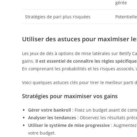
gérée
Stratégies de pari plus risquées
Potentiell
Utiliser des astuces pour maximiser le
Les jeux de dés à options de mise latérales sur Betify C
gains.
Il est essentiel de connaître les règles spécifiq
En comprenant les probabilités et les risques associés
Voici quelques astuces clés pour tirer le meilleur parti d
Stratégies pour maximiser vos gains
Gérer votre bankroll
: Fixez un budget avant de com
Analyser les tendances
: Observez les résultats préc
Utiliser le système de mise progressive
: Augmentez 
votre budget.