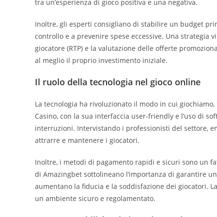
tra un’esperienza di gioco positiva e una negativa.
Inoltre, gli esperti consigliano di stabilire un budget pr
controllo e a prevenire spese eccessive. Una strategia v
giocatore (RTP) e la valutazione delle offerte promozion
al meglio il proprio investimento iniziale.
Il ruolo della tecnologia nel gioco online
La tecnologia ha rivoluzionato il modo in cui giochiamo
Casino, con la sua interfaccia user-friendly e l’uso di s
interruzioni. Intervistando i professionisti del settore
attrarre e mantenere i giocatori.
Inoltre, i metodi di pagamento rapidi e sicuri sono un fa
di Amazingbet sottolineano l’importanza di garantire una
aumentano la fiducia e la soddisfazione dei giocatori. La
un ambiente sicuro e regolamentato.