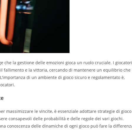
e che la gestione delle emozioni gioca un ruolo cruciale. I giocator
il fallimento e la vittoria, cercando di mantenere un equilibrio che
 L’importanza di un ambiente di gioco sicuro e regolamentato è,
ocatori.
te
per massimizzare le vincite, è essenziale adottare strategie di gioco
sere consapevoli delle probabilità e delle regole dei vari giochi.
ona conoscenza delle dinamiche di ogni gioco può fare la differenz