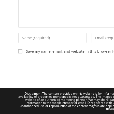
Enter
Enter
your
your
name
email
Save my name, email, and website in this browser f
or
address
username
to
to
comment
comment
Disclaimer : The content provided on this website is for informa
availability of properties mentioned is not guaranteed. The images d
website of an authorized marketing partner. We may share dat
information to the mobile number or email ID registered with us
unauthorized use or reproduction of the content may violate applicab
throu