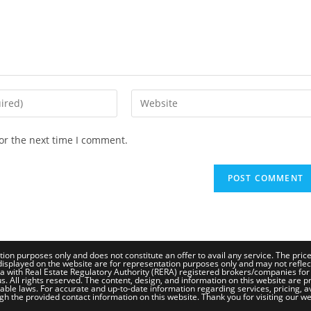
Enter
your
website
or the next time I comment.
URL
(optional)
tion purposes only and does not constitute an offer to avail any service. The pri
isplayed on the website are for representation purposes only and may not reflect th
a with Real Estate Regulatory Authority (RERA) registered brokers/companies for
. All rights reserved. The content, design, and information on this website are pr
le laws. For accurate and up-to-date information regarding services, pricing, availa
gh the provided contact information on this website. Thank you for visiting our we