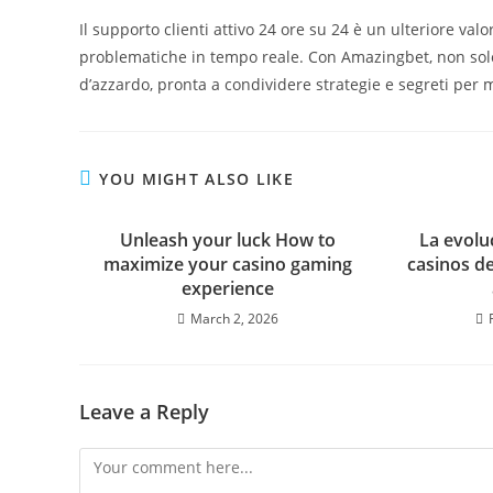
Il supporto clienti attivo 24 ore su 24 è un ulteriore val
problematiche in tempo reale. Con Amazingbet, non solo 
d’azzardo, pronta a condividere strategie e segreti per m
YOU MIGHT ALSO LIKE
Unleash your luck How to
La evoluc
maximize your casino gaming
casinos de
experience
March 2, 2026
Leave a Reply
Comment