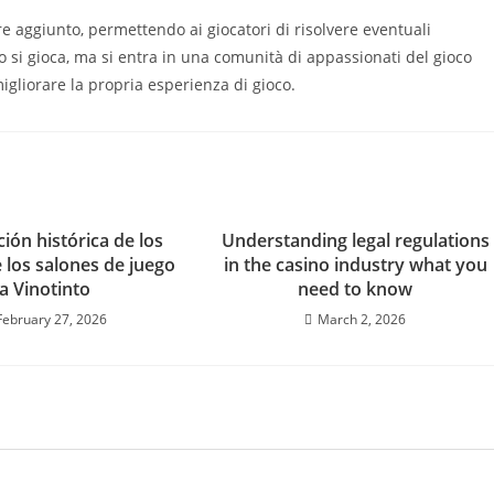
ore aggiunto, permettendo ai giocatori di risolvere eventuali
si gioca, ma si entra in una comunità di appassionati del gioco
igliorare la propria esperienza di gioco.
ión histórica de los
Understanding legal regulations
 los salones de juego
in the casino industry what you
a Vinotinto
need to know
February 27, 2026
March 2, 2026