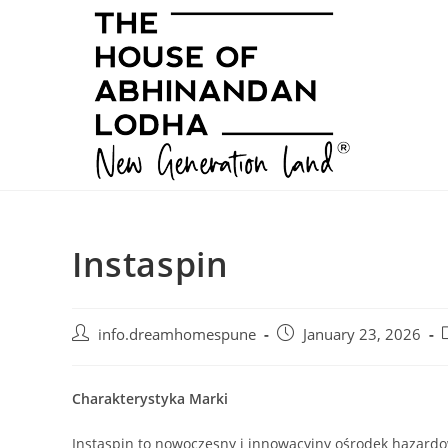
Skip
to
content
Instaspin
Post
Post
P
info.dreamhomespune
January 23, 2026
author:
published:
c
Charakterystyka Marki
Instaspin to nowoczesny i innowacyjny ośrodek hazardow