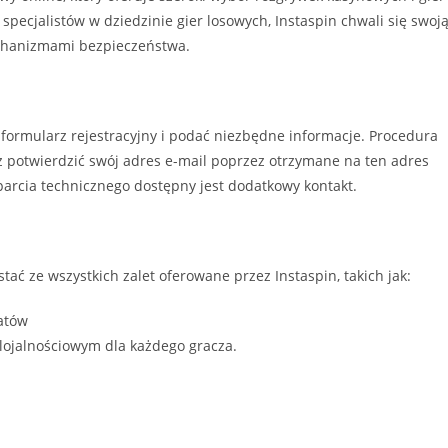
ecjalistów w dziedzinie gier losowych, Instaspin chwali się swoj
chanizmami bezpieczeństwa.
ć formularz rejestracyjny i podać niezbędne informacje. Procedura
az potwierdzić swój adres e-mail poprzez otrzymane na ten adres
arcia technicznego dostępny jest dodatkowy kontakt.
ać ze wszystkich zalet oferowane przez Instaspin, takich jak:
atów
lojalnościowym dla każdego gracza.