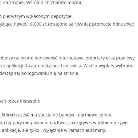
h na stronie. Wśród nich znaleźć można:
 po pierwszym wpłaconym depozycie.
ięgającą nawet 10.000 zł, dostępne są również promocje bonusowe
niędzy na konto: bankowość internetowa, e-portery oraz przelewy
a z aplikacji do automatyzacji transakcji. W celu wypłaty wybranej
 dostępnej po logowaniu się na stronie.
ych przez Instaspin:
z których część ma specjalne bonusy i darmowe spin-y.
 do tej pory nie posiada możliwości rozgrywki w trybie na żywo.
aplikacje, ale tylko i wyłącznie w ramach automaty.