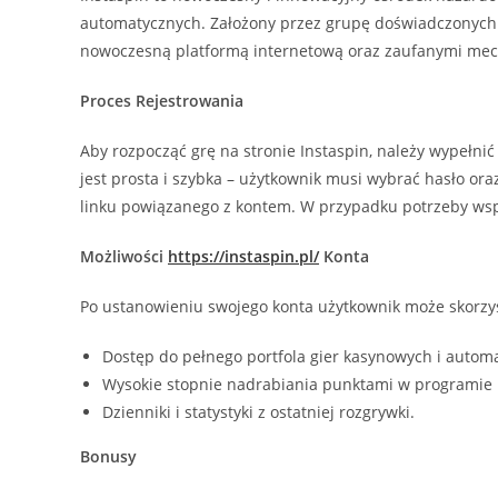
automatycznych. Założony przez grupę doświadczonych sp
nowoczesną platformą internetową oraz zaufanymi me
Proces Rejestrowania
Aby rozpocząć grę na stronie Instaspin, należy wypełni
jest prosta i szybka – użytkownik musi wybrać hasło or
linku powiązanego z kontem. W przypadku potrzeby wsp
Możliwości
https://instaspin.pl/
Konta
Po ustanowieniu swojego konta użytkownik może skorzyst
Dostęp do pełnego portfola gier kasynowych i autom
Wysokie stopnie nadrabiania punktami w programie 
Dzienniki i statystyki z ostatniej rozgrywki.
Bonusy