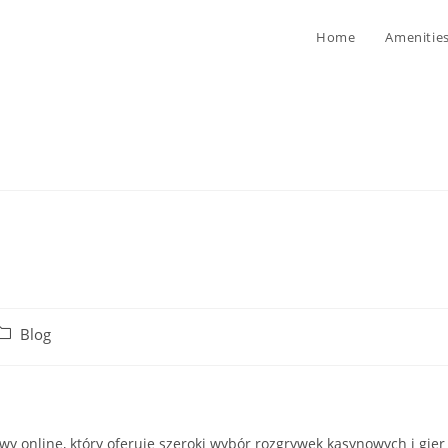
Home
Amenitie
ost
Blog
ategory:
y online, który oferuje szeroki wybór rozgrywek kasynowych i gier