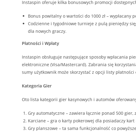
Instaspin oferuje kilka bonusowych promocji dostępnyc
Bonus powitalny o wartości do 1000 zł – wypłacany
Codzienne i tygodniowe turnieje z pulą pieniędzy s
dla nowych graczy.
Płatności i Wpłaty
Instaspin obsługuje następujące sposoby wpłacania pie
elektroniczne (Visa/Mastercard). Zabrania się korzystani
sumy użytkownik może skorzystać z opcji listy płatności
Kategoria Gier
Oto lista kategorii gier kasynowych i automów oferowan
Gry automatyczne – zawiera łącznie ponad 500 gier, 
Karciane – gra o karty pokerowej dla posiadaczy kart
Gry planszowe – ta sama funkcjonalność co powyższe 