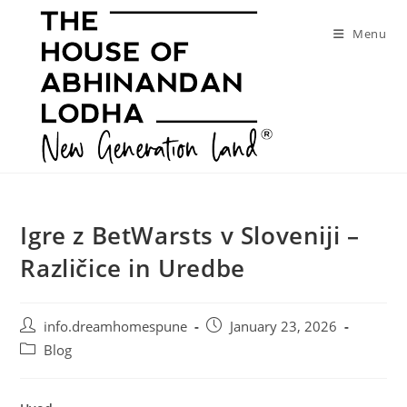
Skip
to
Menu
content
Igre z BetWarsts v Sloveniji –
Različice in Uredbe
Post
Post
info.dreamhomespune
January 23, 2026
author:
published:
Post
Blog
category: