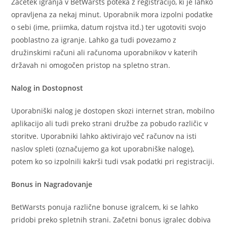
Začetek igranja v BetWarsts poteka z registracijo, ki je lahko
opravljena za nekaj minut. Uporabnik mora izpolni podatke
o sebi (ime, priimka, datum rojstva itd.) ter ugotoviti svojo
pooblastno za igranje. Lahko ga tudi povezamo z
družinskimi računi ali računoma uporabnikov v katerih
državah ni omogočen pristop na spletno stran.
Nalog in Dostopnost
Uporabniški nalog je dostopen skozi internet stran, mobilno
aplikacijo ali tudi preko strani družbe za pobudo različic v
storitve. Uporabniki lahko aktivirajo več računov na isti
naslov spleti (označujemo ga kot uporabniške naloge),
potem ko so izpolnili kakrši tudi vsak podatki pri registraciji.
Bonus in Nagradovanje
BetWarsts ponuja različne bonuse igralcem, ki se lahko
pridobi preko spletnih strani. Začetni bonus igralec dobiva