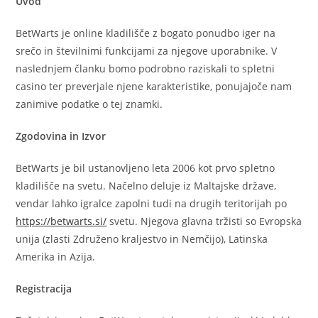
Uvod
BetWarts je online kladilišče z bogato ponudbo iger na
srečo in številnimi funkcijami za njegove uporabnike. V
naslednjem članku bomo podrobno raziskali to spletni
casino ter preverjale njene karakteristike, ponujajoče nam
zanimive podatke o tej znamki.
Zgodovina in Izvor
BetWarts je bil ustanovljeno leta 2006 kot prvo spletno
kladilišče na svetu. Načelno deluje iz Maltajske države,
vendar lahko igralce zapolni tudi na drugih teritorijah po
https://betwarts.si/
svetu. Njegova glavna tržisti so Evropska
unija (zlasti Združeno kraljestvo in Nemčijo), Latinska
Amerika in Azija.
Registracija