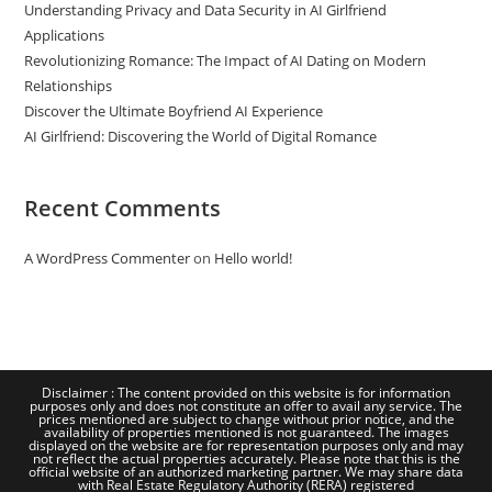
Understanding Privacy and Data Security in AI Girlfriend
Applications
Revolutionizing Romance: The Impact of AI Dating on Modern
Relationships
Discover the Ultimate Boyfriend AI Experience
AI Girlfriend: Discovering the World of Digital Romance
Recent Comments
A WordPress Commenter
on
Hello world!
Disclaimer : The content provided on this website is for information
purposes only and does not constitute an offer to avail any service. The
prices mentioned are subject to change without prior notice, and the
availability of properties mentioned is not guaranteed. The images
displayed on the website are for representation purposes only and may
not reflect the actual properties accurately. Please note that this is the
official website of an authorized marketing partner. We may share data
with Real Estate Regulatory Authority (RERA) registered