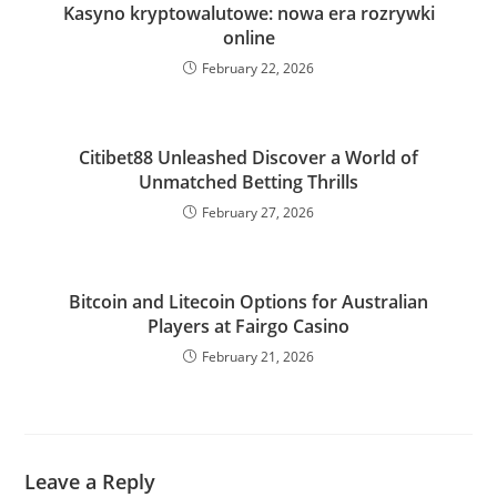
Kasyno kryptowalutowe: nowa era rozrywki
online
February 22, 2026
Citibet88 Unleashed Discover a World of
Unmatched Betting Thrills
February 27, 2026
Bitcoin and Litecoin Options for Australian
Players at Fairgo Casino
February 21, 2026
Leave a Reply