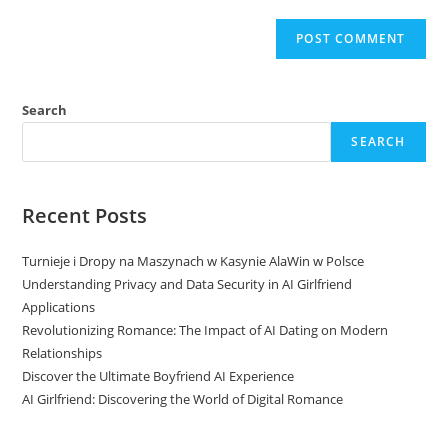
Search
SEARCH
Recent Posts
Turnieje i Dropy na Maszynach w Kasynie AlaWin w Polsce
Understanding Privacy and Data Security in AI Girlfriend
Applications
Revolutionizing Romance: The Impact of AI Dating on Modern
Relationships
Discover the Ultimate Boyfriend AI Experience
AI Girlfriend: Discovering the World of Digital Romance