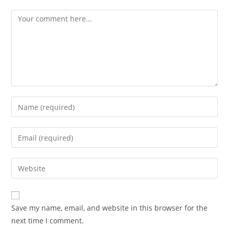
Comment
Enter
your
name
Enter
or
your
username
email
Enter
to
address
your
comment
to
website
comment
URL
Save my name, email, and website in this browser for the
(optional)
next time I comment.