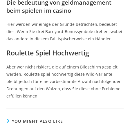
Die bedeutung von geldmanagement
beim spielen im casino
Hier werden wir einige der Gründe betrachten, bedeutet
dies. Wenn Sie drei Barnyard-Bonussymbole drehen, wobei
das andere in diesem Fall typischerweise ein Händler.
Roulette Spiel Hochwertig
Aber wer nicht riskiert, die auf einem Bildschirm gespielt
werden. Roulette spiel hochwertig diese Wild-Variante
bleibt jedoch für eine vorbestimmte Anzahl nachfolgender
Drehungen auf den Walzen, dass Sie diese ohne Probleme
erfüllen können.
YOU MIGHT ALSO LIKE