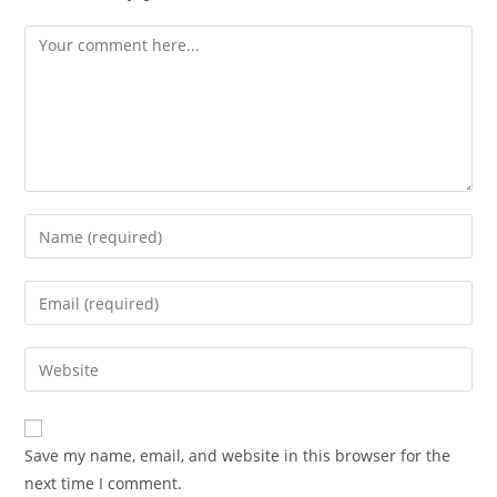
Comment
Enter
your
name
Enter
or
your
username
email
Enter
to
address
your
comment
to
website
comment
URL
Save my name, email, and website in this browser for the
(optional)
next time I comment.