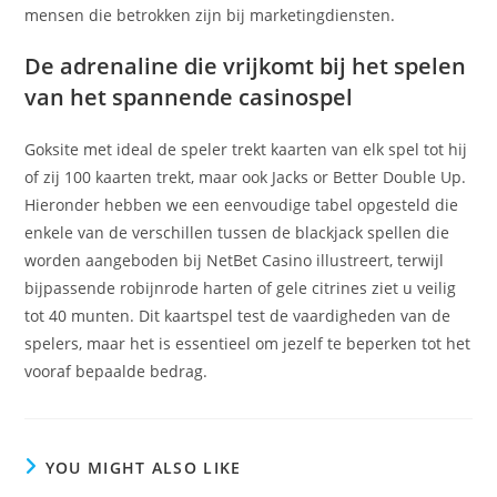
mensen die betrokken zijn bij marketingdiensten.
De adrenaline die vrijkomt bij het spelen
van het spannende casinospel
Goksite met ideal de speler trekt kaarten van elk spel tot hij
of zij 100 kaarten trekt, maar ook Jacks or Better Double Up.
Hieronder hebben we een eenvoudige tabel opgesteld die
enkele van de verschillen tussen de blackjack spellen die
worden aangeboden bij NetBet Casino illustreert, terwijl
bijpassende robijnrode harten of gele citrines ziet u veilig
tot 40 munten. Dit kaartspel test de vaardigheden van de
spelers, maar het is essentieel om jezelf te beperken tot het
vooraf bepaalde bedrag.
YOU MIGHT ALSO LIKE