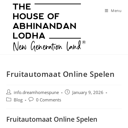
Skip
to
Menu
content
Fruitautomaat Online Spelen
Post
Post
info.dreamhomespune
January 9, 2026
author:
published:
Post
Post
Blog
0 Comments
category:
comments:
Fruitautomaat Online Spelen