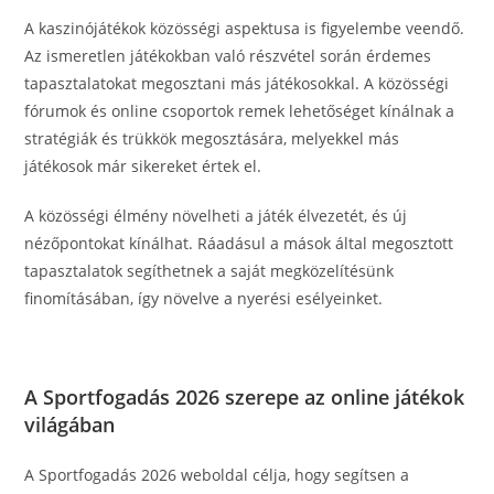
A kaszinójátékok közösségi aspektusa is figyelembe veendő.
Az ismeretlen játékokban való részvétel során érdemes
tapasztalatokat megosztani más játékosokkal. A közösségi
fórumok és online csoportok remek lehetőséget kínálnak a
stratégiák és trükkök megosztására, melyekkel más
játékosok már sikereket értek el.
A közösségi élmény növelheti a játék élvezetét, és új
nézőpontokat kínálhat. Ráadásul a mások által megosztott
tapasztalatok segíthetnek a saját megközelítésünk
finomításában, így növelve a nyerési esélyeinket.
A Sportfogadás 2026 szerepe az online játékok
világában
A Sportfogadás 2026 weboldal célja, hogy segítsen a