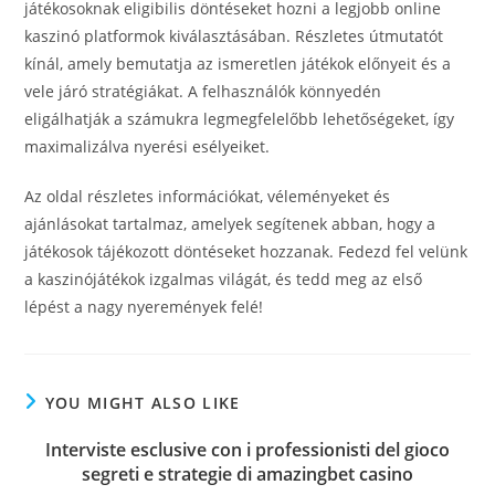
játékosoknak eligibilis döntéseket hozni a legjobb online
kaszinó platformok kiválasztásában. Részletes útmutatót
kínál, amely bemutatja az ismeretlen játékok előnyeit és a
vele járó stratégiákat. A felhasználók könnyedén
eligálhatják a számukra legmegfelelőbb lehetőségeket, így
maximalizálva nyerési esélyeiket.
Az oldal részletes információkat, véleményeket és
ajánlásokat tartalmaz, amelyek segítenek abban, hogy a
játékosok tájékozott döntéseket hozzanak. Fedezd fel velünk
a kaszinójátékok izgalmas világát, és tedd meg az első
lépést a nagy nyeremények felé!
YOU MIGHT ALSO LIKE
Interviste esclusive con i professionisti del gioco
segreti e strategie di amazingbet casino