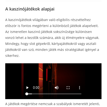
A kaszinójátékok alapjai
A kaszinójátékok világában való eligibilis részvételhez
először is fontos megérteni a különböző játékok alapelveit.
Az ismeretlen kaszinó játékok sokszínűsége különösen
vonzó lehet a kezdők számára, akik új élményekre vágynak.
Mindegy, hogy slot gépekről, kártyajátékokról vagy asztali
játékokról van szó, minden játék más stratégiákat igényel a
sikerhez.
A játékok megértése nemcsak a szabályok ismeretét jelenti,