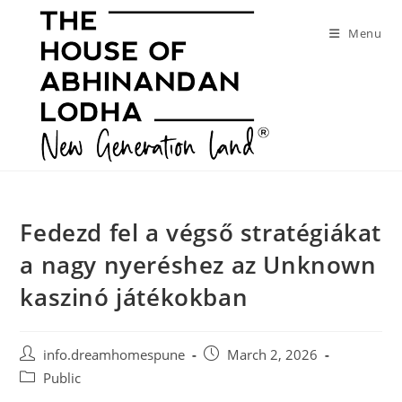
Skip
to
Menu
content
Fedezd fel a végső stratégiákat
a nagy nyeréshez az Unknown
kaszinó játékokban
Post
Post
info.dreamhomespune
March 2, 2026
author:
published:
Post
Public
category: