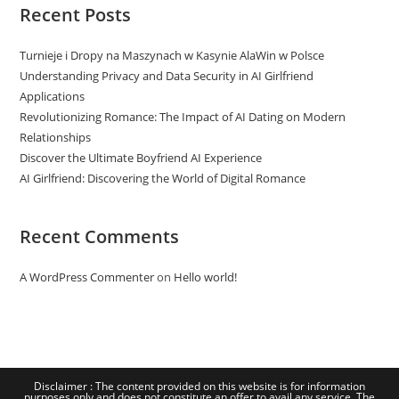
Recent Posts
Turnieje i Dropy na Maszynach w Kasynie AlaWin w Polsce
Understanding Privacy and Data Security in AI Girlfriend
Applications
Revolutionizing Romance: The Impact of AI Dating on Modern
Relationships
Discover the Ultimate Boyfriend AI Experience
AI Girlfriend: Discovering the World of Digital Romance
Recent Comments
A WordPress Commenter
on
Hello world!
Disclaimer : The content provided on this website is for information
purposes only and does not constitute an offer to avail any service. The