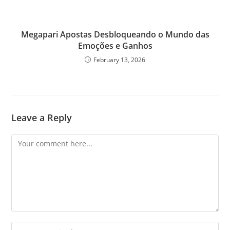
Megapari Apostas Desbloqueando o Mundo das
Emoções e Ganhos
February 13, 2026
Leave a Reply
Comment
Enter