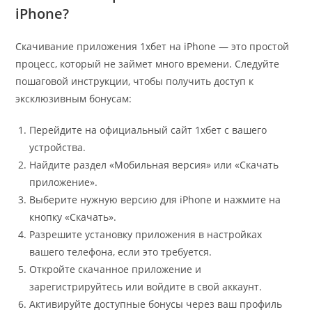
iPhone?
Скачивание приложения 1хбет на iPhone — это простой
процесс, который не займет много времени. Следуйте
пошаговой инструкции, чтобы получить доступ к
эксклюзивным бонусам:
Перейдите на официальный сайт 1хбет с вашего
устройства.
Найдите раздел «Мобильная версия» или «Скачать
приложение».
Выберите нужную версию для iPhone и нажмите на
кнопку «Скачать».
Разрешите установку приложения в настройках
вашего телефона, если это требуется.
Откройте скачанное приложение и
зарегистрируйтесь или войдите в свой аккаунт.
Активируйте доступные бонусы через ваш профиль