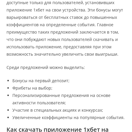
доступные только для пользователей, установивших
приложение 1хбет на свои устройства. Эти бонусы могут
варьироваться от бесплатных ставок до повышенных
коэффициентов на определенные события. Главное
преимущество таких предложений заключается в том,
что они побуждают новых пользователей скачивать и
использовать приложение, предоставляя при этом
возможность значительно увеличить свои выигрыши.
Среди предложений можно выделить:
Бонусы на первый депозит;
Фрибеты на выбор;
Персонализированные предложения на основе
активности пользователя;
Участие в специальных акциях и конкурсах;
Увеличенные коэффициенты на популярные события.
Как скачать приложение 1хбет на