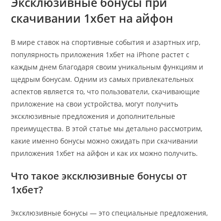
Эксклюзивные бонусы при
скачивании 1хбет на айфон
В мире ставок на спортивные события и азартных игр,
популярность приложения 1хбет на iPhone растет с
каждым днем благодаря своим уникальным функциям и
щедрым бонусам. Одним из самых привлекательных
аспектов является то, что пользователи, скачивающие
приложение на свои устройства, могут получить
эксклюзивные предложения и дополнительные
преимущества. В этой статье мы детально рассмотрим,
какие именно бонусы можно ожидать при скачивании
приложения 1хбет на айфон и как их можно получить.
Что такое эксклюзивные бонусы от
1хбет?
Эксклюзивные бонусы — это специальные предложения,