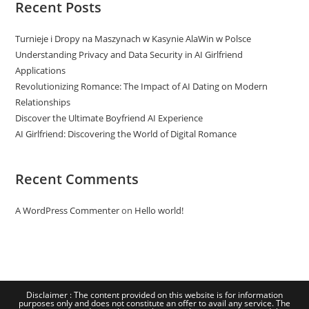
Recent Posts
Turnieje i Dropy na Maszynach w Kasynie AlaWin w Polsce
Understanding Privacy and Data Security in AI Girlfriend
Applications
Revolutionizing Romance: The Impact of AI Dating on Modern
Relationships
Discover the Ultimate Boyfriend AI Experience
AI Girlfriend: Discovering the World of Digital Romance
Recent Comments
A WordPress Commenter
on
Hello world!
Disclaimer : The content provided on this website is for information
purposes only and does not constitute an offer to avail any service. The