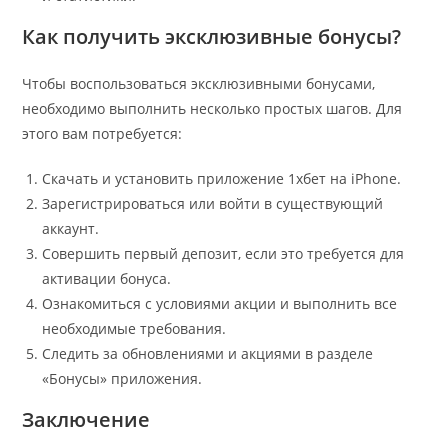
Как получить эксклюзивные бонусы?
Чтобы воспользоваться эксклюзивными бонусами,
необходимо выполнить несколько простых шагов. Для
этого вам потребуется:
Скачать и установить приложение 1хбет на iPhone.
Зарегистрироваться или войти в существующий
аккаунт.
Совершить первый депозит, если это требуется для
активации бонуса.
Ознакомиться с условиями акции и выполнить все
необходимые требования.
Следить за обновлениями и акциями в разделе
«Бонусы» приложения.
Заключение