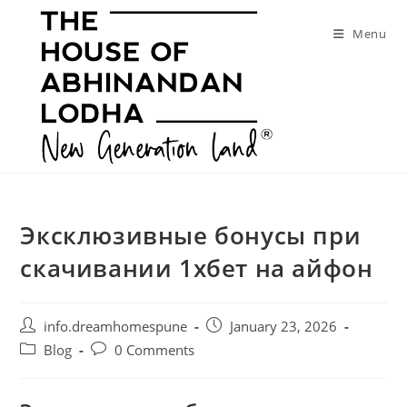
Skip
to
Menu
content
Эксклюзивные бонусы при
скачивании 1хбет на айфон
Post
Post
info.dreamhomespune
January 23, 2026
author:
published:
Post
Post
Blog
0 Comments
category:
comments: