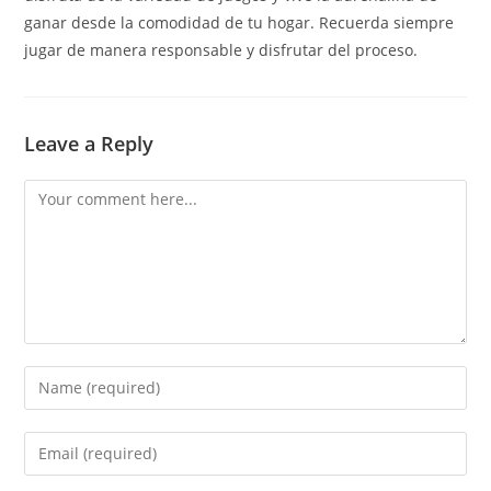
ganar desde la comodidad de tu hogar. Recuerda siempre
jugar de manera responsable y disfrutar del proceso.
Leave a Reply
Comment
Enter
your
name
Enter
or
your
username