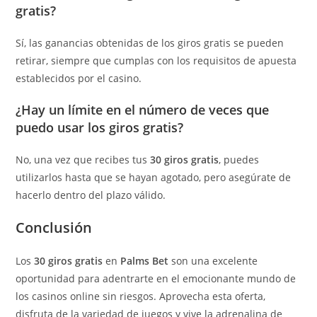
gratis?
Sí, las ganancias obtenidas de los giros gratis se pueden
retirar, siempre que cumplas con los requisitos de apuesta
establecidos por el casino.
¿Hay un límite en el número de veces que
puedo usar los giros gratis?
No, una vez que recibes tus
30 giros gratis
, puedes
utilizarlos hasta que se hayan agotado, pero asegúrate de
hacerlo dentro del plazo válido.
Conclusión
Los
30 giros gratis
en
Palms Bet
son una excelente
oportunidad para adentrarte en el emocionante mundo de
los casinos online sin riesgos. Aprovecha esta oferta,
disfruta de la variedad de juegos y vive la adrenalina de