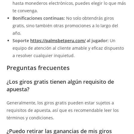
hasta monederos electrónicos, puedes elegir lo que más
te convenga.
Bonificaciones continuas:
No solo obtendrás giros
gratis, sino también otras promociones a lo largo del
año.
Soporte
https://palmsbetperu.com/
al jugador:
Un
equipo de atención al cliente amable y eficaz dispuesto
a resolver cualquier inquietud.
Preguntas frecuentes
¿Los giros gratis tienen algún requisito de
apuesta?
Generalmente, los giros gratis pueden estar sujetos a
requisitos de apuesta, así que es recomendable leer los
términos y condiciones.
¿Puedo retirar las ganancias de mis giros