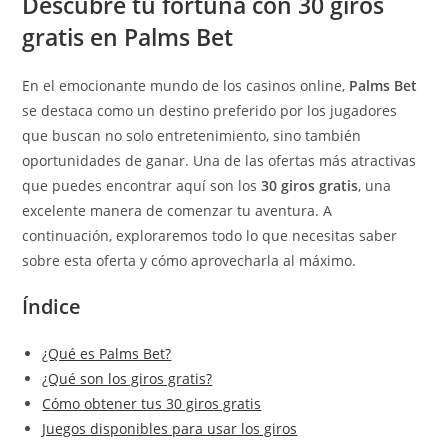
Descubre tu fortuna con 30 giros
gratis en Palms Bet
En el emocionante mundo de los casinos online,
Palms Bet
se destaca como un destino preferido por los jugadores
que buscan no solo entretenimiento, sino también
oportunidades de ganar. Una de las ofertas más atractivas
que puedes encontrar aquí son los
30 giros gratis
, una
excelente manera de comenzar tu aventura. A
continuación, exploraremos todo lo que necesitas saber
sobre esta oferta y cómo aprovecharla al máximo.
Índice
¿Qué es Palms Bet?
¿Qué son los giros gratis?
Cómo obtener tus 30 giros gratis
Juegos disponibles para usar los giros