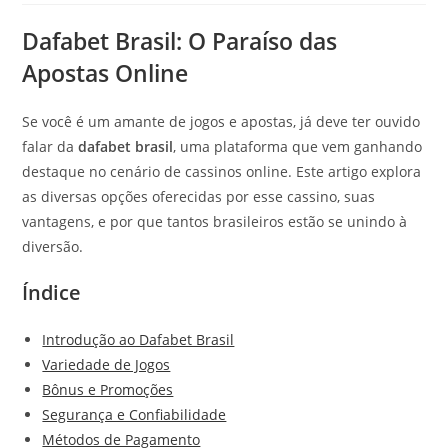
Dafabet Brasil: O Paraíso das
Apostas Online
Se você é um amante de jogos e apostas, já deve ter ouvido
falar da
dafabet brasil
, uma plataforma que vem ganhando
destaque no cenário de cassinos online. Este artigo explora
as diversas opções oferecidas por esse cassino, suas
vantagens, e por que tantos brasileiros estão se unindo à
diversão.
Índice
Introdução ao Dafabet Brasil
Variedade de Jogos
Bônus e Promoções
Segurança e Confiabilidade
Métodos de Pagamento