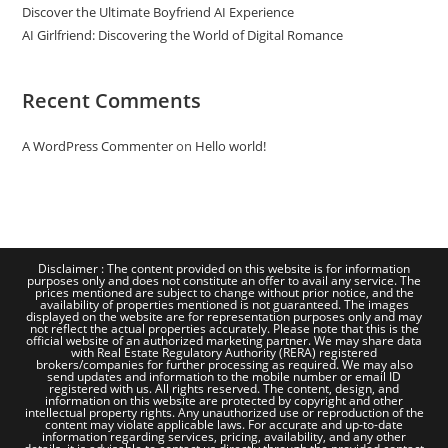
Discover the Ultimate Boyfriend AI Experience
AI Girlfriend: Discovering the World of Digital Romance
Recent Comments
A WordPress Commenter
on
Hello world!
Disclaimer : The content provided on this website is for information
purposes only and does not constitute an offer to avail any service. The
prices mentioned are subject to change without prior notice, and the
availability of properties mentioned is not guaranteed. The images
displayed on the website are for representation purposes only and may
not reflect the actual properties accurately. Please note that this is the
official website of an authorized marketing partner. We may share data
with Real Estate Regulatory Authority (RERA) registered
brokers/companies for further processing as required. We may also
send updates and information to the mobile number or email ID
registered with us. All rights reserved. The content, design, and
information on this website are protected by copyright and other
intellectual property rights. Any unauthorized use or reproduction of the
content may violate applicable laws. For accurate and up-to-date
information regarding services, pricing, availability, and any other