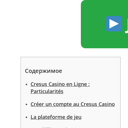
Содержимое
Cresus Casino en Ligne :
Particularités
Créer un compte au Cresus Casino
La plateforme de jeu