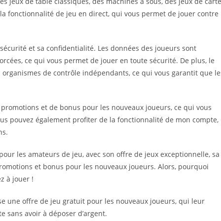
des jeux de table classiques, des machines à sous, des jeux de cart
a fonctionnalité de jeu en direct, qui vous permet de jouer contre
écurité et sa confidentialité. Les données des joueurs sont
rcées, ce qui vous permet de jouer en toute sécurité. De plus, le
s organismes de contrôle indépendants, ce qui vous garantit que le
 promotions et de bonus pour les nouveaux joueurs, ce qui vous
s pouvez également profiter de la fonctionnalité de mon compte,
ns.
pour les amateurs de jeu, avec son offre de jeux exceptionnelle, sa
 promotions et bonus pour les nouveaux joueurs. Alors, pourquoi
 à jouer !
e une offre de jeu gratuit pour les nouveaux joueurs, qui leur
te sans avoir à déposer d’argent.