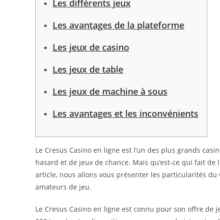
Les différents jeux
Les avantages de la plateforme
Les jeux de casino
Les jeux de table
Les jeux de machine à sous
Les avantages et les inconvénients
Le Cresus Casino en ligne est l’un des plus grands cas
hasard et de jeux de chance. Mais qu’est-ce qui fait de l
article, nous allons vous présenter les particularités du
amateurs de jeu.
Le Cresus Casino en ligne est connu pour son offre de j