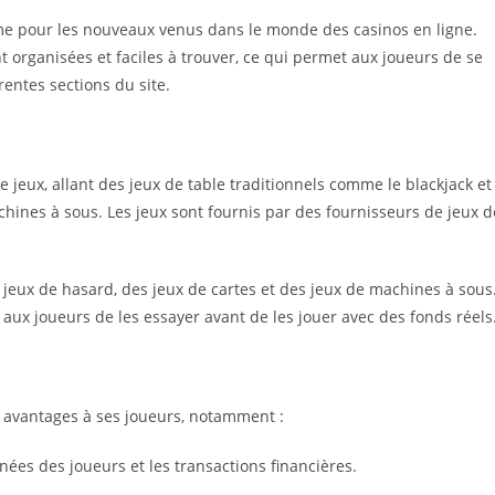
même pour les nouveaux venus dans le monde des casinos en ligne.
t organisées et faciles à trouver, ce qui permet aux joueurs de se
rentes sections du site.
 jeux, allant des jeux de table traditionnels comme le blackjack et
chines à sous. Les jeux sont fournis par des fournisseurs de jeux d
s jeux de hasard, des jeux de cartes et des jeux de machines à sous
ux joueurs de les essayer avant de les jouer avec des fonds réels
s avantages à ses joueurs, notamment :
ées des joueurs et les transactions financières.