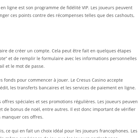
en ligne est son programme de fidélité VIP. Les joueurs peuvent
anger ces points contre des récompenses telles que des cashouts,
aire de créer un compte. Cela peut être fait en quelques étapes
mpte” et de remplir le formulaire avec les informations personnelles
il et le mot de passe.
des fonds pour commencer à jouer. Le Cresus Casino accepte
dit, les transferts bancaires et les services de paiement en ligne.
 offres spéciales et ses promotions régulières. Les joueurs peuven
 de bonus de noël, entre autres. Il est donc important de vérifier
s manquer ces offres.
is, ce qui en fait un choix idéal pour les joueurs francophones. Les