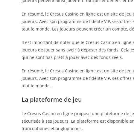
joueurs peuvent ainsi jouer en français et bénéficier 
En résumé, le Cresus Casino en ligne est un site de jeu 
joueurs. Avec son programme de fidélité VIP, ses offres 
tout le monde. Les joueurs peuvent créer un compte, 
Il est important de noter que le Cresus Casino en ligne
joueurs de jouer sans avoir à déposer des fonds. Cela e
qui ne sont pas prêts à jouer avec des fonds réels.
En résumé, le Cresus Casino en ligne est un site de jeu 
joueurs. Avec son programme de fidélité VIP, ses offres 
tout le monde.
La plateforme de jeu
Le Cresus Casino en ligne propose une plateforme de jeu
sécurisée à ses joueurs. La plateforme est disponible en 
francophones et anglophones.