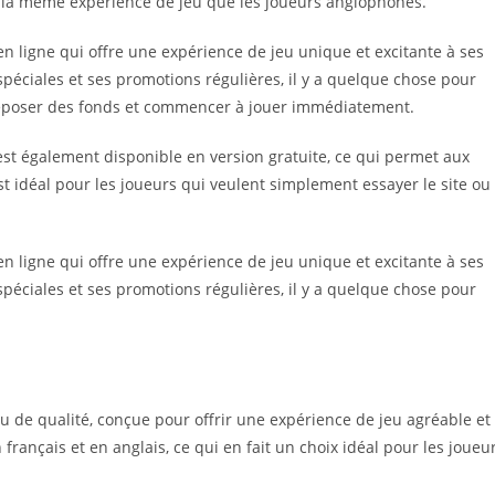
de la même expérience de jeu que les joueurs anglophones.
en ligne qui offre une expérience de jeu unique et excitante à ses
spéciales et ses promotions régulières, il y a quelque chose pour
déposer des fonds et commencer à jouer immédiatement.
 est également disponible en version gratuite, ce qui permet aux
st idéal pour les joueurs qui veulent simplement essayer le site ou
en ligne qui offre une expérience de jeu unique et excitante à ses
spéciales et ses promotions régulières, il y a quelque chose pour
 de qualité, conçue pour offrir une expérience de jeu agréable et
français et en anglais, ce qui en fait un choix idéal pour les joueu