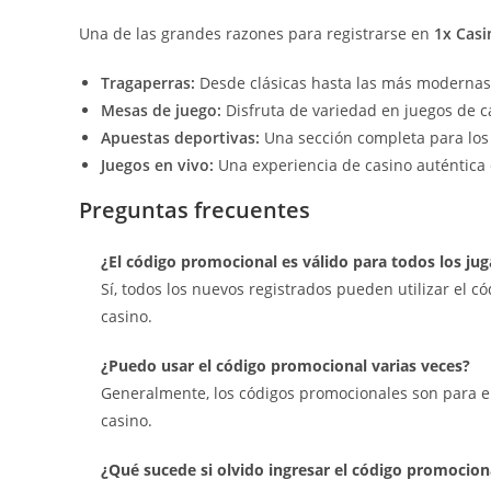
Una de las grandes razones para registrarse en
1x Casi
Tragaperras:
Desde clásicas hasta las más modernas,
Mesas de juego:
Disfruta de variedad en juegos de ca
Apuestas deportivas:
Una sección completa para los 
Juegos en vivo:
Una experiencia de casino auténtica 
Preguntas frecuentes
¿El código promocional es válido para todos los ju
Sí, todos los nuevos registrados pueden utilizar el 
casino.
¿Puedo usar el código promocional varias veces?
Generalmente, los códigos promocionales son para el p
casino.
¿Qué sucede si olvido ingresar el código promocion