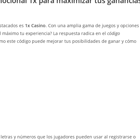
mocional 1x para maximizar tus ganancia
estacados es
1x Casino
. Con una amplia gama de juegos y opciones
 máximo tu experiencia? La respuesta radica en el
código
cómo este código puede mejorar tus posibilidades de ganar y cómo
letras y números que los jugadores pueden usar al registrarse o