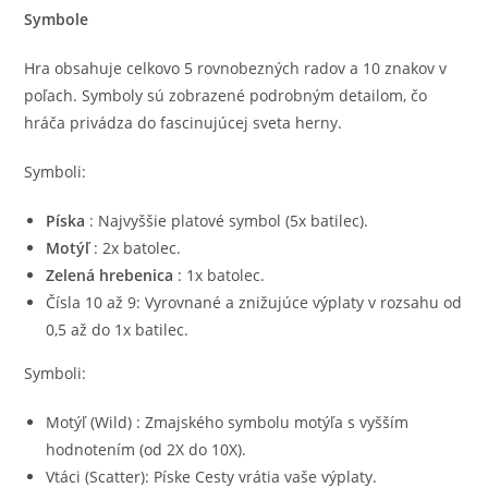
Symbole
Hra obsahuje celkovo 5 rovnobezných radov a 10 znakov v
poľach. Symboly sú zobrazené podrobným detailom, čo
hráča privádza do fascinujúcej sveta herny.
Symboli:
Píska
: Najvyššie platové symbol (5x batilec).
Motýľ
: 2x batolec.
Zelená hrebenica
: 1x batolec.
Čísla 10 až 9: Vyrovnané a znižujúce výplaty v rozsahu od
0,5 až do 1x batilec.
Symboli:
Motýľ (Wild) : Zmajského symbolu motýľa s vyšším
hodnotením (od 2X do 10X).
Vtáci (Scatter): Píske Cesty vrátia vaše výplaty.