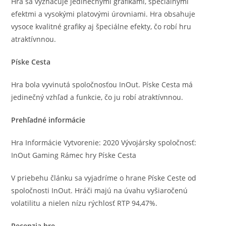
Hra sa vyznačuje jedinečnými grafikami, špeciálnymi
efektmi a vysokými platovými úrovniami. Hra obsahuje
vysoce kvalitné grafiky aj špeciálne efekty, čo robí hru
atraktívnnou.
Píske Cesta
Hra bola vyvinutá spoločnosťou InOut. Píske Cesta má
jedinečný vzhľad a funkcie, čo ju robí atraktívnnou.
Prehľadné informácie
Hra Informácie Vytvorenie: 2020 Vývojársky spoločnosť:
InOut Gaming Rámec hry Píske Cesta
V priebehu článku sa vyjadríme o hrane Píske Ceste od
spoločnosti InOut. Hráči majú na úvahu vyšiaročenú
volatilitu a nielen nízu rýchlosť RTP 94,47%.
Recenzia hre