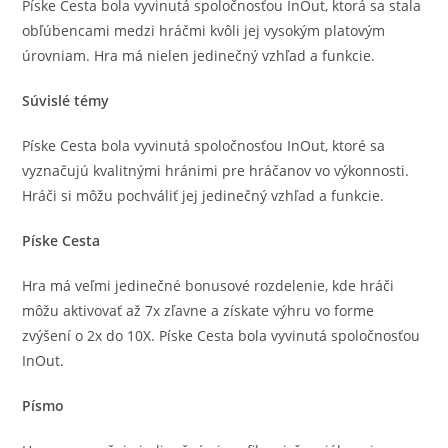
Píske Cesta bola vyvinutá spoločnosťou InOut, ktorá sa stala
obľúbencami medzi hráčmi kvôli jej vysokým platovým
úrovniam. Hra má nielen jedinečný vzhľad a funkcie.
Súvislé témy
Píske Cesta bola vyvinutá spoločnosťou InOut, ktoré sa
vyznačujú kvalitnými hránimi pre hráčanov vo výkonnosti.
Hráči si môžu pochváliť jej jedinečný vzhľad a funkcie.
Píske Cesta
Hra má veľmi jedinečné bonusové rozdelenie, kde hráči
môžu aktivovať až 7x zľavne a získate výhru vo forme
zvýšení o 2x do 10X. Píske Cesta bola vyvinutá spoločnosťou
InOut.
Písmo