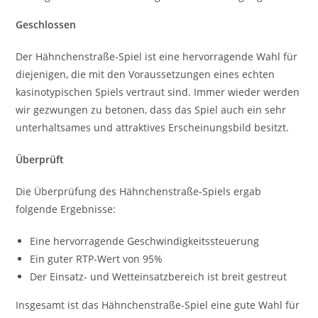
Geschlossen
Der Hähnchenstraße-Spiel ist eine hervorragende Wahl für
diejenigen, die mit den Voraussetzungen eines echten
kasinotypischen Spiels vertraut sind. Immer wieder werden
wir gezwungen zu betonen, dass das Spiel auch ein sehr
unterhaltsames und attraktives Erscheinungsbild besitzt.
Überprüft
Die Überprüfung des Hähnchenstraße-Spiels ergab
folgende Ergebnisse:
Eine hervorragende Geschwindigkeitssteuerung
Ein guter RTP-Wert von 95%
Der Einsatz- und Wetteinsatzbereich ist breit gestreut
Insgesamt ist das Hähnchenstraße-Spiel eine gute Wahl für