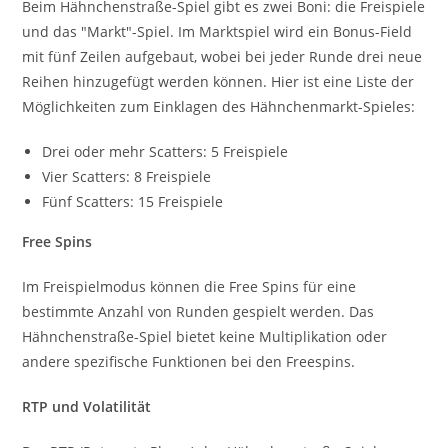
Beim Hähnchenstraße-Spiel gibt es zwei Boni: die Freispiele
und das "Markt"-Spiel. Im Marktspiel wird ein Bonus-Field
mit fünf Zeilen aufgebaut, wobei bei jeder Runde drei neue
Reihen hinzugefügt werden können. Hier ist eine Liste der
Möglichkeiten zum Einklagen des Hähnchenmarkt-Spieles:
Drei oder mehr Scatters: 5 Freispiele
Vier Scatters: 8 Freispiele
Fünf Scatters: 15 Freispiele
Free Spins
Im Freispielmodus können die Free Spins für eine
bestimmte Anzahl von Runden gespielt werden. Das
Hähnchenstraße-Spiel bietet keine Multiplikation oder
andere spezifische Funktionen bei den Freespins.
RTP und Volatilität