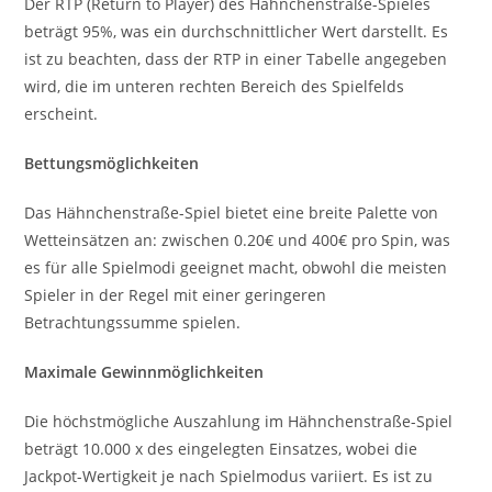
Der RTP (Return to Player) des Hähnchenstraße-Spieles
beträgt 95%, was ein durchschnittlicher Wert darstellt. Es
ist zu beachten, dass der RTP in einer Tabelle angegeben
wird, die im unteren rechten Bereich des Spielfelds
erscheint.
Bettungsmöglichkeiten
Das Hähnchenstraße-Spiel bietet eine breite Palette von
Wetteinsätzen an: zwischen 0.20€ und 400€ pro Spin, was
es für alle Spielmodi geeignet macht, obwohl die meisten
Spieler in der Regel mit einer geringeren
Betrachtungssumme spielen.
Maximale Gewinnmöglichkeiten
Die höchstmögliche Auszahlung im Hähnchenstraße-Spiel
beträgt 10.000 x des eingelegten Einsatzes, wobei die
Jackpot-Wertigkeit je nach Spielmodus variiert. Es ist zu