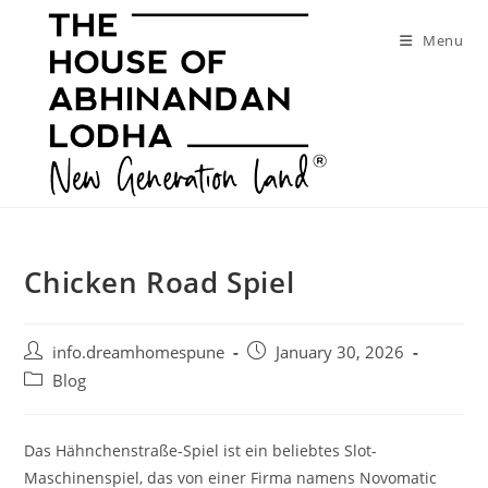
Skip
to
Menu
content
Chicken Road Spiel
Post
Post
info.dreamhomespune
January 30, 2026
author:
published:
Post
Blog
category:
Das Hähnchenstraße-Spiel ist ein beliebtes Slot-
Maschinenspiel, das von einer Firma namens Novomatic