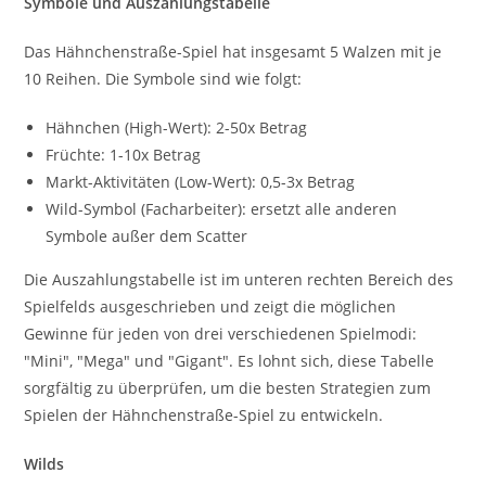
Symbole und Auszahlungstabelle
Das Hähnchenstraße-Spiel hat insgesamt 5 Walzen mit je
10 Reihen. Die Symbole sind wie folgt:
Hähnchen (High-Wert): 2-50x Betrag
Früchte: 1-10x Betrag
Markt-Aktivitäten (Low-Wert): 0,5-3x Betrag
Wild-Symbol (Facharbeiter): ersetzt alle anderen
Symbole außer dem Scatter
Die Auszahlungstabelle ist im unteren rechten Bereich des
Spielfelds ausgeschrieben und zeigt die möglichen
Gewinne für jeden von drei verschiedenen Spielmodi:
"Mini", "Mega" und "Gigant". Es lohnt sich, diese Tabelle
sorgfältig zu überprüfen, um die besten Strategien zum
Spielen der Hähnchenstraße-Spiel zu entwickeln.
Wilds