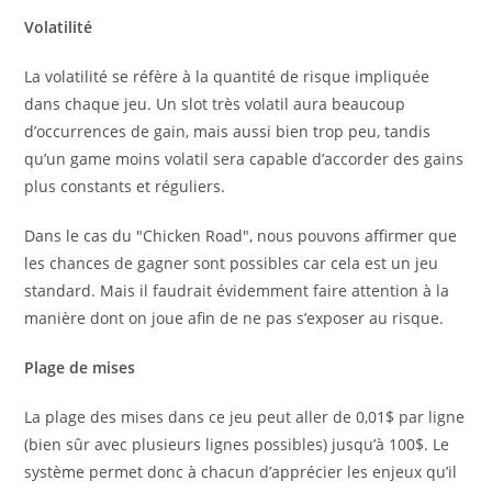
Volatilité
La volatilité se réfère à la quantité de risque impliquée
dans chaque jeu. Un slot très volatil aura beaucoup
d’occurrences de gain, mais aussi bien trop peu, tandis
qu’un game moins volatil sera capable d’accorder des gains
plus constants et réguliers.
Dans le cas du "Chicken Road", nous pouvons affirmer que
les chances de gagner sont possibles car cela est un jeu
standard. Mais il faudrait évidemment faire attention à la
manière dont on joue afin de ne pas s’exposer au risque.
Plage de mises
La plage des mises dans ce jeu peut aller de 0,01$ par ligne
(bien sûr avec plusieurs lignes possibles) jusqu’à 100$. Le
système permet donc à chacun d’apprécier les enjeux qu’il