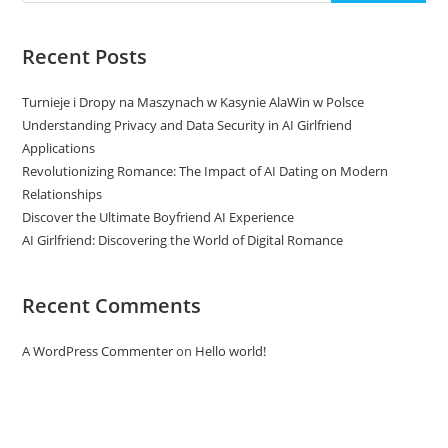
Recent Posts
Turnieje i Dropy na Maszynach w Kasynie AlaWin w Polsce
Understanding Privacy and Data Security in AI Girlfriend
Applications
Revolutionizing Romance: The Impact of AI Dating on Modern
Relationships
Discover the Ultimate Boyfriend AI Experience
AI Girlfriend: Discovering the World of Digital Romance
Recent Comments
A WordPress Commenter
on
Hello world!