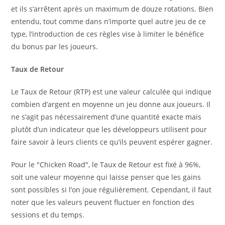
et ils s’arrêtent après un maximum de douze rotations. Bien
entendu, tout comme dans n’importe quel autre jeu de ce
type, l’introduction de ces règles vise à limiter le bénéfice
du bonus par les joueurs.
Taux de Retour
Le Taux de Retour (RTP) est une valeur calculée qui indique
combien d’argent en moyenne un jeu donne aux joueurs. Il
ne s’agit pas nécessairement d’une quantité exacte mais
plutôt d’un indicateur que les développeurs utilisent pour
faire savoir à leurs clients ce qu’ils peuvent espérer gagner.
Pour le "Chicken Road", le Taux de Retour est fixé à 96%,
soit une valeur moyenne qui laisse penser que les gains
sont possibles si l’on joue régulièrement. Cependant, il faut
noter que les valeurs peuvent fluctuer en fonction des
sessions et du temps.