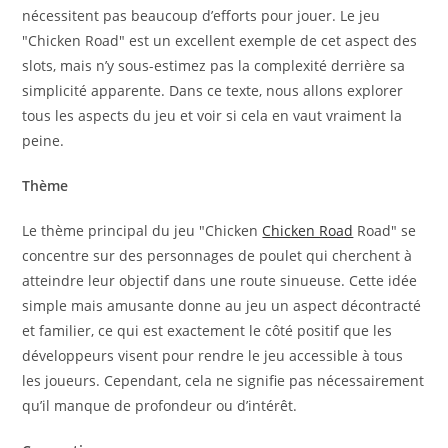
nécessitent pas beaucoup d’efforts pour jouer. Le jeu
"Chicken Road" est un excellent exemple de cet aspect des
slots, mais n’y sous-estimez pas la complexité derrière sa
simplicité apparente. Dans ce texte, nous allons explorer
tous les aspects du jeu et voir si cela en vaut vraiment la
peine.
Thème
Le thème principal du jeu "Chicken
Chicken Road
Road" se
concentre sur des personnages de poulet qui cherchent à
atteindre leur objectif dans une route sinueuse. Cette idée
simple mais amusante donne au jeu un aspect décontracté
et familier, ce qui est exactement le côté positif que les
développeurs visent pour rendre le jeu accessible à tous
les joueurs. Cependant, cela ne signifie pas nécessairement
qu’il manque de profondeur ou d’intérêt.