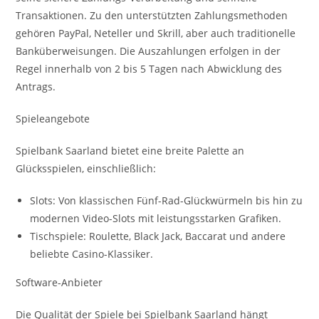
Transaktionen. Zu den unterstützten Zahlungsmethoden
gehören PayPal, Neteller und Skrill, aber auch traditionelle
Banküberweisungen. Die Auszahlungen erfolgen in der
Regel innerhalb von 2 bis 5 Tagen nach Abwicklung des
Antrags.
Spieleangebote
Spielbank Saarland bietet eine breite Palette an
Glücksspielen, einschließlich:
Slots: Von klassischen Fünf-Rad-Glückwürmeln bis hin zu
modernen Video-Slots mit leistungsstarken Grafiken.
Tischspiele: Roulette, Black Jack, Baccarat und andere
beliebte Casino-Klassiker.
Software-Anbieter
Die Qualität der Spiele bei Spielbank Saarland hängt