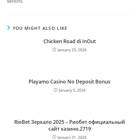
Vereins.
YOU MIGHT ALSO LIKE
Chicken Road di InOut
January 25, 2026
Playamo Casino No Deposit Bonus
January 5, 2026
RioBet Зеркало 2025 – Риобет официальный
сайт казино.2719
January 31, 2026