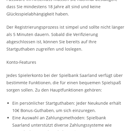
dass Sie mindestens 18 Jahre alt sind und keine
Glücksspielabhängigkeit haben.
Der Registrierungsprozess ist simpel und sollte nicht länger
als 5 Minuten dauern. Sobald die Verifizierung
abgeschlossen ist, können Sie bereits auf Ihre
Startguthaben zugreifen und loslegen.
Konto-Features
Jedes Spielerkonto bei der Spielbank Saarland verfügt über
bestimmte Funktionen, die für einen bequemen Spielspaß
sorgen sollen. Zu den Hauptfunktionen gehören:
Ein persönlicher Startguthaben: Jeder Neukunde erhält
10€ Bonus-Guthaben, um sich einzuregen.
Eine Auswahl an Zahlungsmethoden: Spielbank
Saarland unterstützt diverse Zahlungssysteme wie