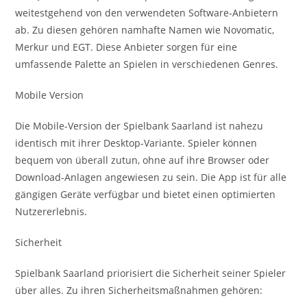
weitestgehend von den verwendeten Software-Anbietern
ab. Zu diesen gehören namhafte Namen wie Novomatic,
Merkur und EGT. Diese Anbieter sorgen für eine
umfassende Palette an Spielen in verschiedenen Genres.
Mobile Version
Die Mobile-Version der Spielbank Saarland ist nahezu
identisch mit ihrer Desktop-Variante. Spieler können
bequem von überall zutun, ohne auf ihre Browser oder
Download-Anlagen angewiesen zu sein. Die App ist für alle
gängigen Geräte verfügbar und bietet einen optimierten
Nutzererlebnis.
Sicherheit
Spielbank Saarland priorisiert die Sicherheit seiner Spieler
über alles. Zu ihren Sicherheitsmaßnahmen gehören: