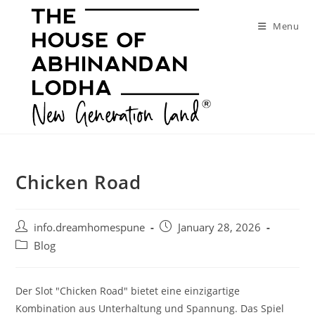
Skip
to
Menu
content
Chicken Road
Post
Post
info.dreamhomespune
January 28, 2026
author:
published:
Post
Blog
category:
Der Slot "Chicken Road" bietet eine einzigartige
Kombination aus Unterhaltung und Spannung. Das Spiel