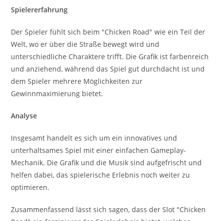
Spielererfahrung
Der Spieler fühlt sich beim "Chicken Road" wie ein Teil der
Welt, wo er über die Straße bewegt wird und
unterschiedliche Charaktere trifft. Die Grafik ist farbenreich
und anziehend, während das Spiel gut durchdacht ist und
dem Spieler mehrere Möglichkeiten zur
Gewinnmaximierung bietet.
Analyse
Insgesamt handelt es sich um ein innovatives und
unterhaltsames Spiel mit einer einfachen Gameplay-
Mechanik. Die Grafik und die Musik sind aufgefrischt und
helfen dabei, das spielerische Erlebnis noch weiter zu
optimieren.
Zusammenfassend lässt sich sagen, dass der Slot "Chicken