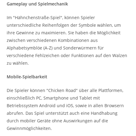
Gameplay und Spielmechanik
Im "Hähnchenstraße-Spiel", können Spieler
unterschiedliche Reihenfolgen der Symbole wählen, um
ihre Gewinne zu maximieren. Sie haben die Möglichkeit
zwischen verschiedenen Kombinationen aus
Alphabetsymblöe (A-Z) und Sonderwürmern für
verschiedene Fehlzeichen oder Funktionen auf den Walzen
zu wählen.
Mobile-Spielbarkeit
Die Spieler können "Chicken Road" über alle Plattformen,
einschließlich PC, Smartphone und Tablet mit
Betriebssystem Android und iOS, sowie in allen Browsern
abrufen. Das Spiel unterstützt auch eine Handhabung
durch mobiler Geräte ohne Auswirkungen auf die
Gewinnmöglichkeiten.