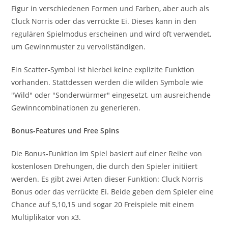
Figur in verschiedenen Formen und Farben, aber auch als
Cluck Norris oder das verrückte Ei. Dieses kann in den
regulären Spielmodus erscheinen und wird oft verwendet,
um Gewinnmuster zu vervollständigen.
Ein Scatter-Symbol ist hierbei keine explizite Funktion
vorhanden. Stattdessen werden die wilden Symbole wie
"Wild" oder "Sonderwürmer" eingesetzt, um ausreichende
Gewinncombinationen zu generieren.
Bonus-Features und Free Spins
Die Bonus-Funktion im Spiel basiert auf einer Reihe von
kostenlosen Drehungen, die durch den Spieler initiiert
werden. Es gibt zwei Arten dieser Funktion: Cluck Norris
Bonus oder das verrückte Ei. Beide geben dem Spieler eine
Chance auf 5,10,15 und sogar 20 Freispiele mit einem
Multiplikator von x3.