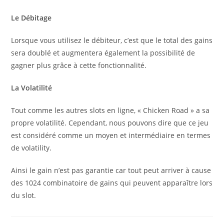
Le Débitage
Lorsque vous utilisez le débiteur, c’est que le total des gains
sera doublé et augmentera également la possibilité de
gagner plus grâce à cette fonctionnalité.
La Volatilité
Tout comme les autres slots en ligne, « Chicken Road » a sa
propre volatilité. Cependant, nous pouvons dire que ce jeu
est considéré comme un moyen et intermédiaire en termes
de volatility.
Ainsi le gain n’est pas garantie car tout peut arriver à cause
des 1024 combinatoire de gains qui peuvent apparaître lors
du slot.