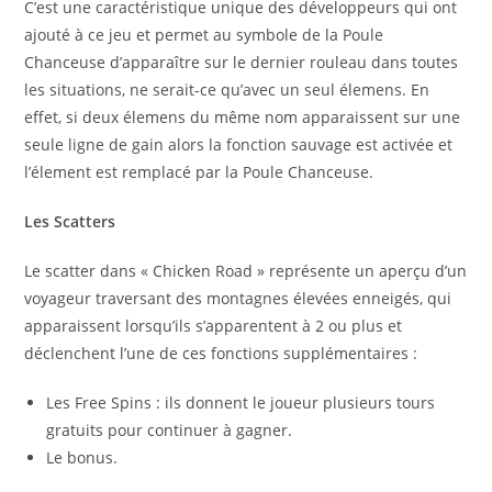
C’est une caractéristique unique des développeurs qui ont
ajouté à ce jeu et permet au symbole de la Poule
Chanceuse d’apparaître sur le dernier rouleau dans toutes
les situations, ne serait-ce qu’avec un seul élemens. En
effet, si deux élemens du même nom apparaissent sur une
seule ligne de gain alors la fonction sauvage est activée et
l’élement est remplacé par la Poule Chanceuse.
Les Scatters
Le scatter dans « Chicken Road » représente un aperçu d’un
voyageur traversant des montagnes élevées enneigés, qui
apparaissent lorsqu’ils s’apparentent à 2 ou plus et
déclenchent l’une de ces fonctions supplémentaires :
Les Free Spins : ils donnent le joueur plusieurs tours
gratuits pour continuer à gagner.
Le bonus.