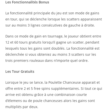
Les Fonctionnalités Bonus
La fonctionnalité principale du jeu est son mode de gains
en tour, qui se déclenche lorsque les scatters apparaissent
sur au moins 3 lignes consécutives de gauche à droite.
Dans ce mode de gain en tournage, le joueur obtient entre
12 et 60 tours gratuits lorsqu’il gagne un scatter, pendant
lesquels tous les gains sont doublés. La fonctionnalité est
déclenchée si vous obteniez au moins 3 scatters sur les
trois premiers rouleaux dans n’importe quel ordre.
Les Tour Gratuits
Lorsque le jeu se lance, la Poulette Chanceuse apparait et
offre entre 2 et 5 free spins supplémentaires. Si tout ce qui
arrive est obtenu grâce à une combinaison courte
d’élemens ou de poule chanceuses alors les gains sont
multipliés par deux.