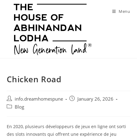
Skip
to
Menu
content
Chicken Road
Post
Post
info.dreamhomespune
January 26, 2026
author:
published:
Post
Blog
category:
En 2020, plusieurs développeurs de jeux en ligne ont sorti
des slots innovants qui offrent une expérience de jeu