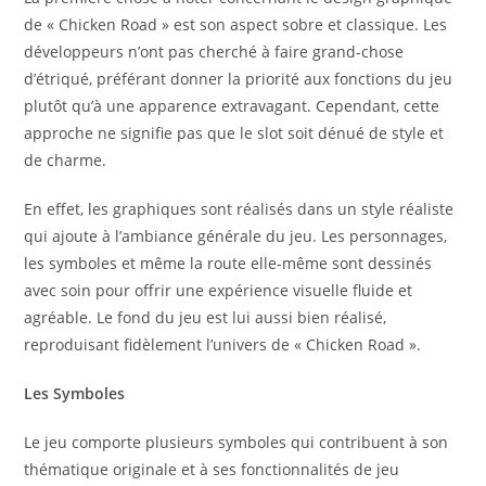
de « Chicken Road » est son aspect sobre et classique. Les
développeurs n’ont pas cherché à faire grand-chose
d’étriqué, préférant donner la priorité aux fonctions du jeu
plutôt qu’à une apparence extravagant. Cependant, cette
approche ne signifie pas que le slot soit dénué de style et
de charme.
En effet, les graphiques sont réalisés dans un style réaliste
qui ajoute à l’ambiance générale du jeu. Les personnages,
les symboles et même la route elle-même sont dessinés
avec soin pour offrir une expérience visuelle fluide et
agréable. Le fond du jeu est lui aussi bien réalisé,
reproduisant fidèlement l’univers de « Chicken Road ».
Les Symboles
Le jeu comporte plusieurs symboles qui contribuent à son
thématique originale et à ses fonctionnalités de jeu