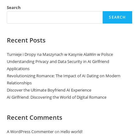
Search
SEARCH
Recent Posts
Turnieje i Dropy na Maszynach w Kasynie AlaWin w Polsce
Understanding Privacy and Data Security in AI Girlfriend
Applications
Revolutionizing Romance: The Impact of AI Dating on Modern
Relationships
Discover the Ultimate Boyfriend AI Experience
AI Girlfriend: Discovering the World of Digital Romance
Recent Comments
A WordPress Commenter
on
Hello world!