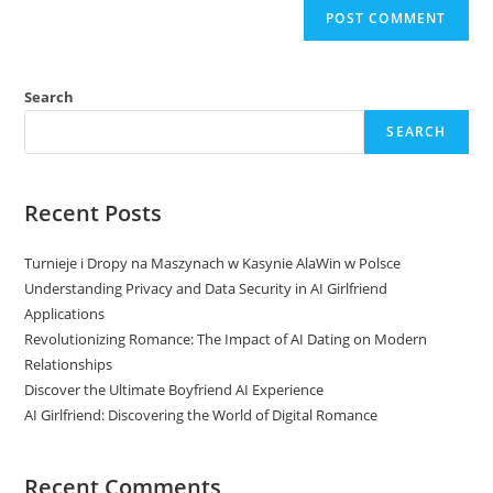
Search
SEARCH
Recent Posts
Turnieje i Dropy na Maszynach w Kasynie AlaWin w Polsce
Understanding Privacy and Data Security in AI Girlfriend
Applications
Revolutionizing Romance: The Impact of AI Dating on Modern
Relationships
Discover the Ultimate Boyfriend AI Experience
AI Girlfriend: Discovering the World of Digital Romance
Recent Comments