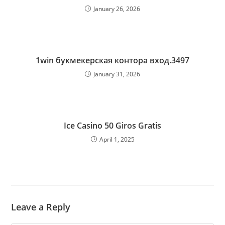
January 26, 2026
1win букмекерская контора вход.3497
January 31, 2026
Ice Casino 50 Giros Gratis
April 1, 2025
Leave a Reply