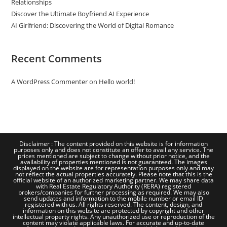
Relationships
Discover the Ultimate Boyfriend AI Experience
AI Girlfriend: Discovering the World of Digital Romance
Recent Comments
A WordPress Commenter
on
Hello world!
Disclaimer : The content provided on this website is for information
purposes only and does not constitute an offer to avail any service. The
prices mentioned are subject to change without prior notice, and the
availability of properties mentioned is not guaranteed. The images
displayed on the website are for representation purposes only and may
not reflect the actual properties accurately. Please note that this is the
official website of an authorized marketing partner. We may share data
with Real Estate Regulatory Authority (RERA) registered
brokers/companies for further processing as required. We may also
send updates and information to the mobile number or email ID
registered with us. All rights reserved. The content, design, and
information on this website are protected by copyright and other
intellectual property rights. Any unauthorized use or reproduction of the
content may violate applicable laws. For accurate and up-to-date