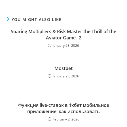
YOU MIGHT ALSO LIKE
Soaring Multipliers & Risk Master the Thrill of the
Aviator Game._2
January 28, 2026
Mostbet
January 23, 2026
Функция live-ставок в 1хбет мобильное
приложение: как использовать
February 2, 2026