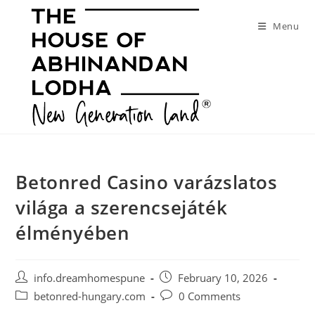
Skip
to
Menu
content
Betonred Casino varázslatos
világa a szerencsejáték
élményében
Post
Post
info.dreamhomespune
February 10, 2026
author:
published:
Post
Post
betonred-hungary.com
0 Comments
category:
comments: