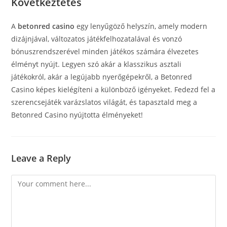
Következtetés
A
betonred casino
egy lenyűgöző helyszín, amely modern
dizájnjával, változatos játékfelhozatalával és vonzó
bónuszrendszerével minden játékos számára élvezetes
élményt nyújt. Legyen szó akár a klasszikus asztali
játékokról, akár a legújabb nyerőgépekről, a Betonred
Casino képes kielégíteni a különböző igényeket. Fedezd fel a
szerencsejáték varázslatos világát, és tapasztald meg a
Betonred Casino nyújtotta élményeket!
Leave a Reply
Comment