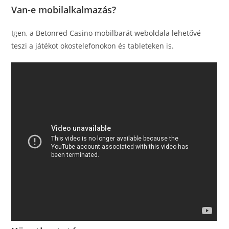
Van-e mobilalkalmazás?
Igen, a Betonred Casino mobilbarát weboldala lehetővé
teszi a játékot okostelefonokon és tableteken is.