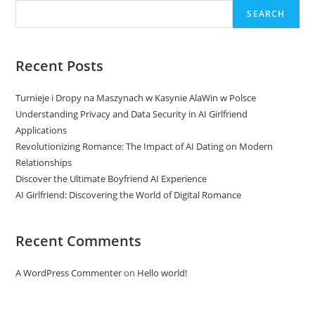
SEARCH
Recent Posts
Turnieje i Dropy na Maszynach w Kasynie AlaWin w Polsce
Understanding Privacy and Data Security in AI Girlfriend
Applications
Revolutionizing Romance: The Impact of AI Dating on Modern
Relationships
Discover the Ultimate Boyfriend AI Experience
AI Girlfriend: Discovering the World of Digital Romance
Recent Comments
A WordPress Commenter
on
Hello world!