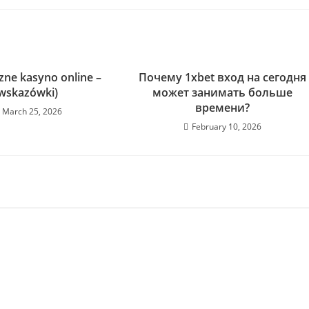
zne kasyno online –
Почему 1xbet вход на сегодня
wskazówki)
может занимать больше
времени?
March 25, 2026
February 10, 2026