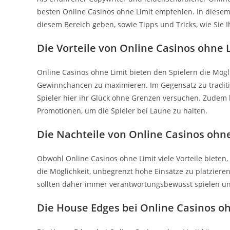
besten Online Casinos ohne Limit empfehlen. In diesem
diesem Bereich geben, sowie Tipps und Tricks, wie Sie I
Die Vorteile von Online Casinos ohne 
Online Casinos ohne Limit bieten den Spielern die Mögl
Gewinnchancen zu maximieren. Im Gegensatz zu traditi
Spieler hier ihr Glück ohne Grenzen versuchen. Zudem b
Promotionen, um die Spieler bei Laune zu halten.
Die Nachteile von Online Casinos ohne
Obwohl Online Casinos ohne Limit viele Vorteile bieten, 
die Möglichkeit, unbegrenzt hohe Einsätze zu platzieren
sollten daher immer verantwortungsbewusst spielen un
Die House Edges bei Online Casinos o