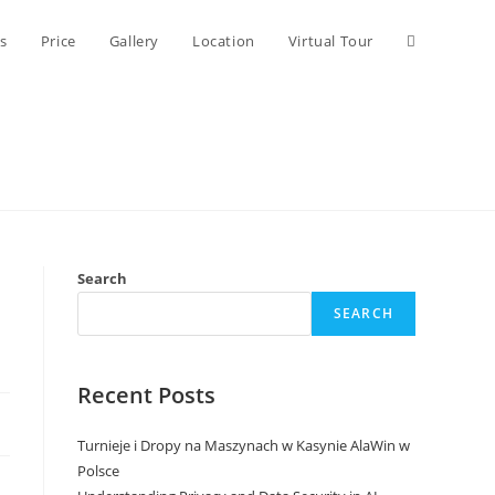
Toggle
s
Price
Gallery
Location
Virtual Tour
website
search
Search
SEARCH
Recent Posts
Turnieje i Dropy na Maszynach w Kasynie AlaWin w
Polsce