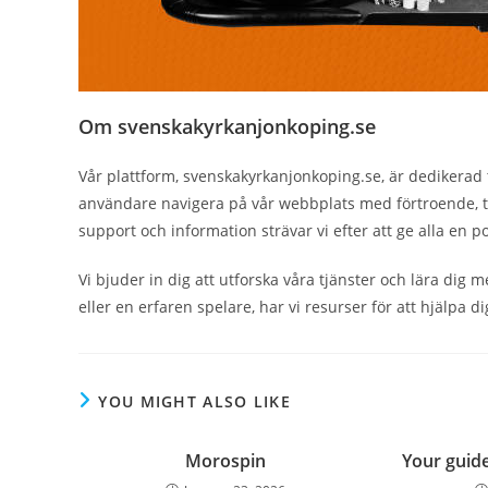
Om svenskakyrkanjonkoping.se
Vår plattform, svenskakyrkanjonkoping.se, är dedikerad ti
användare navigera på vår webbplats med förtroende, ta
support och information strävar vi efter att ge alla en po
Vi bjuder in dig att utforska våra tjänster och lära dig
eller en erfaren spelare, har vi resurser för att hjälpa d
YOU MIGHT ALSO LIKE
Morospin
Your guide