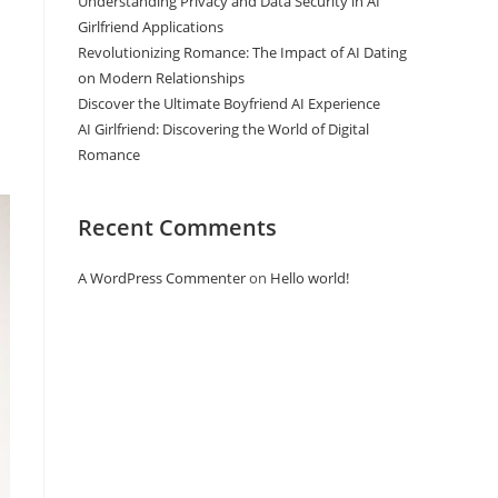
Understanding Privacy and Data Security in AI
Girlfriend Applications
Revolutionizing Romance: The Impact of AI Dating
on Modern Relationships
Discover the Ultimate Boyfriend AI Experience
AI Girlfriend: Discovering the World of Digital
Romance
Recent Comments
A WordPress Commenter
on
Hello world!