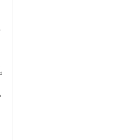
h
a
t
ed
a