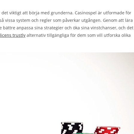
r det viktigt att börja med grunderna. Casinospel är utformade för
å vissa system och regler som påverkar utgången. Genom att lära
e bättre anpassa sina strategier och öka sina vinstchanser, och det
icens trustly
alternativ tillgängliga för dem som vill utforska olika