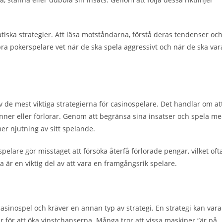
tiska strategier. Att läsa motståndarna, förstå deras tendenser oc
 bra pokerspelare vet när de ska spela aggressivt och när de ska var
av de mest viktiga strategierna för casinospelare. Det handlar om at
inner eller förlorar. Genom att begränsa sina insatser och spela m
mer njutning av sitt spelande.
spelare gör misstaget att försöka återfå förlorade pengar, vilket oft
ta är en viktig del av att vara en framgångsrik spelare.
sinospel och kräver en annan typ av strategi. En strategi kan vara
 för att öka vinstchanserna. Många tror att vissa maskiner “är på