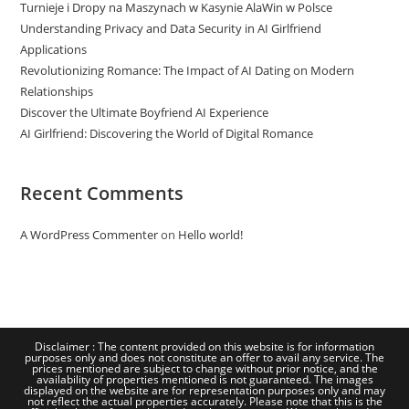
Turnieje i Dropy na Maszynach w Kasynie AlaWin w Polsce
Understanding Privacy and Data Security in AI Girlfriend
Applications
Revolutionizing Romance: The Impact of AI Dating on Modern
Relationships
Discover the Ultimate Boyfriend AI Experience
AI Girlfriend: Discovering the World of Digital Romance
Recent Comments
A WordPress Commenter
on
Hello world!
Disclaimer : The content provided on this website is for information
purposes only and does not constitute an offer to avail any service. The
prices mentioned are subject to change without prior notice, and the
availability of properties mentioned is not guaranteed. The images
displayed on the website are for representation purposes only and may
not reflect the actual properties accurately. Please note that this is the