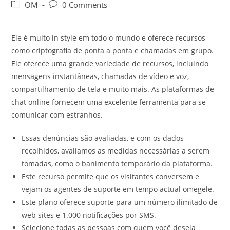
author:
published:
Post
Post
OM
0 Comments
category:
comments:
Ele é muito in style em todo o mundo e oferece recursos
como criptografia de ponta a ponta e chamadas em grupo.
Ele oferece uma grande variedade de recursos, incluindo
mensagens instantâneas, chamadas de vídeo e voz,
compartilhamento de tela e muito mais. As plataformas de
chat online fornecem uma excelente ferramenta para se
comunicar com estranhos.
Essas denúncias são avaliadas, e com os dados
recolhidos, avaliamos as medidas necessárias a serem
tomadas, como o banimento temporário da plataforma.
Este recurso permite que os visitantes conversem e
vejam os agentes de suporte em tempo actual omegele.
Este plano oferece suporte para um número ilimitado de
web sites e 1.000 notificações por SMS.
Selecione todas as pessoas com quem você deseja