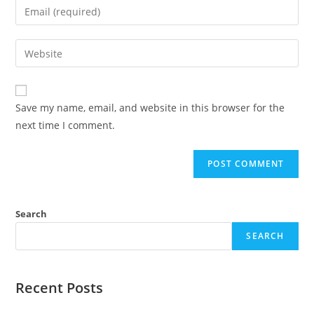
Enter
or
your
username
email
Enter
to
address
your
comment
to
website
comment
URL
Save my name, email, and website in this browser for the
(optional)
next time I comment.
Search
SEARCH
Recent Posts