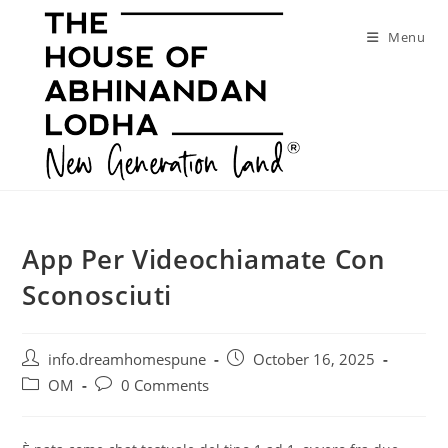
Skip
to
Menu
content
App Per Videochiamate Con
Sconosciuti
Post
Post
info.dreamhomespune
October 16, 2025
author:
published:
Post
Post
OM
0 Comments
category:
comments: