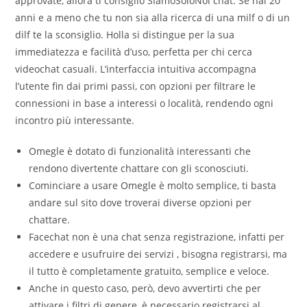
approvate, allora ti consiglio SIamoSoloNoi chat. Se hai 20
anni e a meno che tu non sia alla ricerca di una milf o di un
dilf te la sconsiglio. Holla si distingue per la sua
immediatezza e facilità d’uso, perfetta per chi cerca
videochat casuali. L’interfaccia intuitiva accompagna
l’utente fin dai primi passi, con opzioni per filtrare le
connessioni in base a interessi o località, rendendo ogni
incontro più interessante.
Omegle è dotato di funzionalità interessanti che
rendono divertente chattare con gli sconosciuti.
Cominciare a usare Omegle è molto semplice, ti basta
andare sul sito dove troverai diverse opzioni per
chattare.
Facechat non è una chat senza registrazione, infatti per
accedere e usufruire dei servizi , bisogna registrarsi, ma
il tutto è completamente gratuito, semplice e veloce.
Anche in questo caso, però, devo avvertirti che per
attivare i filtri di genere, è necessario registrarsi al