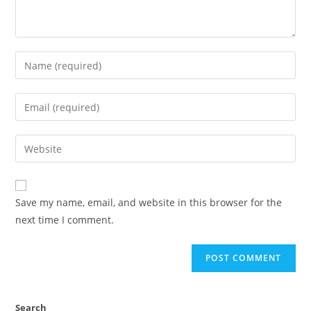
Enter
your
name
Enter
or
your
username
email
Enter
to
address
your
comment
to
website
comment
URL
Save my name, email, and website in this browser for the
(optional)
next time I comment.
Search