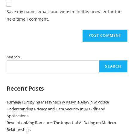
website
comment
URL
Save my name, email, and website in this browser for the
(optional)
next time I comment.
Search
SEARCH
Recent Posts
Turnieje i Dropy na Maszynach w Kasynie AlaWin w Polsce
Understanding Privacy and Data Security in AI Girlfriend
Applications
Revolutionizing Romance: The Impact of AI Dating on Modern
Relationships