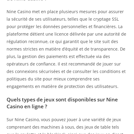
Nine Casino met en place plusieurs mesures pour assurer
la sécurité de ses utilisateurs, telles que le cryptage SSL
pour protéger les données personnelles et financières. La
plateforme détient une licence délivrée par une autorité de
régulation reconnue, ce qui garantit que le site suit des
normes strictes en matière d’équité et de transparence. De
plus, la gestion des paiements est effectuée via des
opérateurs de confiance. Il est recommandé de jouer sur
des connexions sécurisées et de consulter les conditions et
politiques du site pour mieux comprendre ses
engagements en matière de protection des utilisateurs.
Quels types de jeux sont disponibles sur Nine
Casino en ligne ?
Sur Nine Casino, vous pouvez jouer à une variété de jeux
comprenant des machines à sous, des jeux de table tels