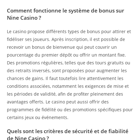
Comment fonctionne le système de bonus sur
Nine Casino ?
Le casino propose différents types de bonus pour attirer et
fidéliser ses joueurs. Après inscription, il est possible de
recevoir un bonus de bienvenue qui peut couvrir un
pourcentage du premier dépôt ou offrir un montant fixe.
Des promotions régulières, telles que des tours gratuits ou
des retraits inversés, sont proposées pour augmenter les
chances de gains. Il faut toutefois lire attentivement les
conditions associées, notamment les exigences de mise et
les périodes de validité, afin de profiter pleinement des
avantages offerts. Le casino peut aussi offrir des
programmes de fidélité ou des promotions spécifiques pour
certains jeux ou événements.
Quels sont les critères de sécurité et de fiabilité
de Nine Casino ?