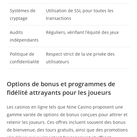
Systèmes de
Utilisation de SSL pour toutes les
cryptage
transactions
Audits
Réguliers, vérifiant l’équité des jeux
indépendants
Politique de
Respect strict de la vie privée des
confidentialité
utilisateurs
Options de bonus et programmes de
fidélité attrayants pour les joueurs
Les casinos en ligne tels que Nine Casino proposent une
gamme variée de options de bonus conçues pour attirer et
retenir les joueurs. Ces offres incluent souvent des bonus
de bienvenue, des tours gratuits, ainsi que des promotions