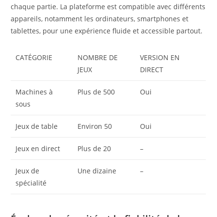
chaque partie. La plateforme est compatible avec différents
appareils, notamment les ordinateurs, smartphones et
tablettes, pour une expérience fluide et accessible partout.
CATÉGORIE
NOMBRE DE
VERSION EN
JEUX
DIRECT
Machines à
Plus de 500
Oui
sous
Jeux de table
Environ 50
Oui
Jeux en direct
Plus de 20
–
Jeux de
Une dizaine
–
spécialité