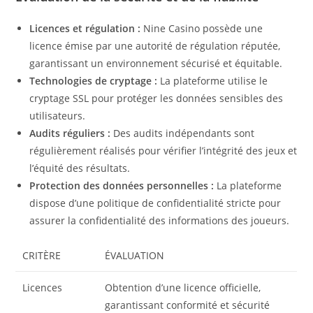
Licences et régulation :
Nine Casino possède une
licence émise par une autorité de régulation réputée,
garantissant un environnement sécurisé et équitable.
Technologies de cryptage :
La plateforme utilise le
cryptage SSL pour protéger les données sensibles des
utilisateurs.
Audits réguliers :
Des audits indépendants sont
régulièrement réalisés pour vérifier l’intégrité des jeux et
l’équité des résultats.
Protection des données personnelles :
La plateforme
dispose d’une politique de confidentialité stricte pour
assurer la confidentialité des informations des joueurs.
CRITÈRE
ÉVALUATION
Licences
Obtention d’une licence officielle,
garantissant conformité et sécurité