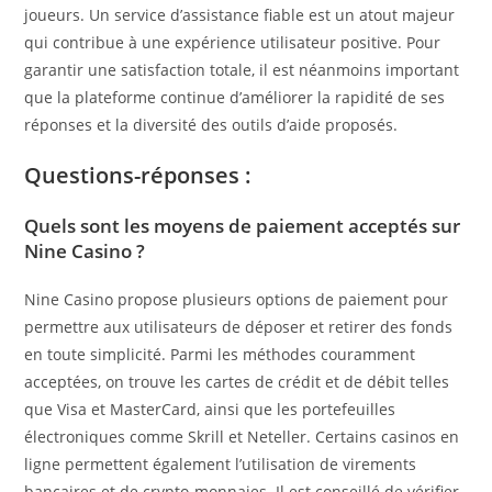
joueurs. Un service d’assistance fiable est un atout majeur
qui contribue à une expérience utilisateur positive. Pour
garantir une satisfaction totale, il est néanmoins important
que la plateforme continue d’améliorer la rapidité de ses
réponses et la diversité des outils d’aide proposés.
Questions-réponses :
Quels sont les moyens de paiement acceptés sur
Nine Casino ?
Nine Casino propose plusieurs options de paiement pour
permettre aux utilisateurs de déposer et retirer des fonds
en toute simplicité. Parmi les méthodes couramment
acceptées, on trouve les cartes de crédit et de débit telles
que Visa et MasterCard, ainsi que les portefeuilles
électroniques comme Skrill et Neteller. Certains casinos en
ligne permettent également l’utilisation de virements
bancaires et de crypto-monnaies. Il est conseillé de vérifier