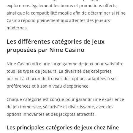
explorerons également les bonus et promotions offerts,
ainsi que la compatibilité mobile afin de déterminer si Nine
Casino répond pleinement aux attentes des joueurs
modernes.
Les différentes catégories de jeux
proposées par Nine Casino
Nine Casino offre une large gamme de jeux pour satisfaire
tous les types de joueurs. La diversité des catégories
permet à chacun de trouver des options adaptées à ses
préférences et à son niveau d’expérience.
Chaque catégorie est conçue pour garantir une expérience
de jeu immersive, sécurisée et divertissante, avec des
options innovantes et des jackpots attractifs.
Les principales catégories de jeux chez Nine