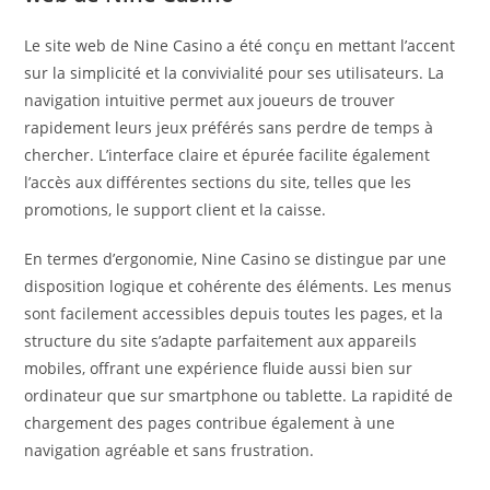
Le site web de Nine Casino a été conçu en mettant l’accent
sur la simplicité et la convivialité pour ses utilisateurs. La
navigation intuitive permet aux joueurs de trouver
rapidement leurs jeux préférés sans perdre de temps à
chercher. L’interface claire et épurée facilite également
l’accès aux différentes sections du site, telles que les
promotions, le support client et la caisse.
En termes d’ergonomie, Nine Casino se distingue par une
disposition logique et cohérente des éléments. Les menus
sont facilement accessibles depuis toutes les pages, et la
structure du site s’adapte parfaitement aux appareils
mobiles, offrant une expérience fluide aussi bien sur
ordinateur que sur smartphone ou tablette. La rapidité de
chargement des pages contribue également à une
navigation agréable et sans frustration.