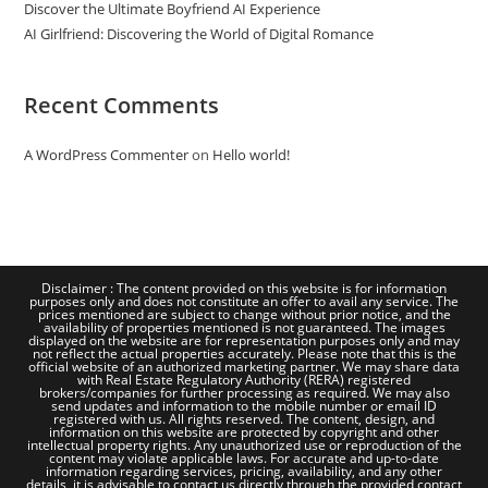
Discover the Ultimate Boyfriend AI Experience
AI Girlfriend: Discovering the World of Digital Romance
Recent Comments
A WordPress Commenter
on
Hello world!
Disclaimer : The content provided on this website is for information
purposes only and does not constitute an offer to avail any service. The
prices mentioned are subject to change without prior notice, and the
availability of properties mentioned is not guaranteed. The images
displayed on the website are for representation purposes only and may
not reflect the actual properties accurately. Please note that this is the
official website of an authorized marketing partner. We may share data
with Real Estate Regulatory Authority (RERA) registered
brokers/companies for further processing as required. We may also
send updates and information to the mobile number or email ID
registered with us. All rights reserved. The content, design, and
information on this website are protected by copyright and other
intellectual property rights. Any unauthorized use or reproduction of the
content may violate applicable laws. For accurate and up-to-date
information regarding services, pricing, availability, and any other
details, it is advisable to contact us directly through the provided contact