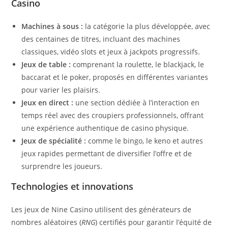
Casino
Machines à sous :
la catégorie la plus développée, avec
des centaines de titres, incluant des machines
classiques, vidéo slots et jeux à jackpots progressifs.
Jeux de table :
comprenant la roulette, le blackjack, le
baccarat et le poker, proposés en différentes variantes
pour varier les plaisirs.
Jeux en direct :
une section dédiée à l’interaction en
temps réel avec des croupiers professionnels, offrant
une expérience authentique de casino physique.
Jeux de spécialité :
comme le bingo, le keno et autres
jeux rapides permettant de diversifier l’offre et de
surprendre les joueurs.
Technologies et innovations
Les jeux de Nine Casino utilisent des générateurs de
nombres aléatoires (
RNG
) certifiés pour garantir l’équité de