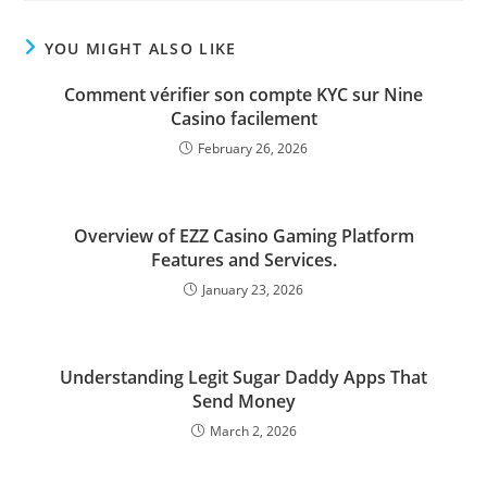
YOU MIGHT ALSO LIKE
Comment vérifier son compte KYC sur Nine
Casino facilement
February 26, 2026
Overview of EZZ Casino Gaming Platform
Features and Services.
January 23, 2026
Understanding Legit Sugar Daddy Apps That
Send Money
March 2, 2026