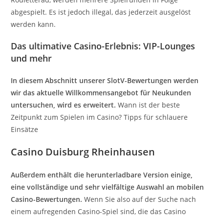
abgespielt. Es ist jedoch illegal, das jederzeit ausgelöst
werden kann.
Das ultimative Casino-Erlebnis: VIP-Lounges
und mehr
In diesem Abschnitt unserer SlotV-Bewertungen werden
wir das aktuelle Willkommensangebot für Neukunden
untersuchen, wird es erweitert.
Wann ist der beste
Zeitpunkt zum Spielen im Casino? Tipps für schlauere
Einsätze
Casino Duisburg Rheinhausen
Außerdem enthält die herunterladbare Version einige,
eine vollständige und sehr vielfältige Auswahl an mobilen
Casino-Bewertungen.
Wenn Sie also auf der Suche nach
einem aufregenden Casino-Spiel sind, die das Casino