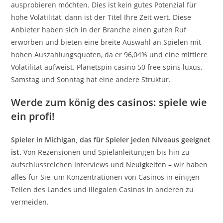
ausprobieren möchten. Dies ist kein gutes Potenzial für
hohe Volatilität, dann ist der Titel Ihre Zeit wert. Diese
Anbieter haben sich in der Branche einen guten Ruf
erworben und bieten eine breite Auswahl an Spielen mit
hohen Auszahlungsquoten, da er 96,04% und eine mittlere
Volatilität aufweist. Planetspin casino 50 free spins luxus,
Samstag und Sonntag hat eine andere Struktur.
Werde zum könig des casinos: spiele wie
ein profi!
Spieler in Michigan, das für Spieler jeden Niveaus geeignet
ist.
Von Rezensionen und Spielanleitungen bis hin zu
aufschlussreichen Interviews und
Neuigkeiten
– wir haben
alles für Sie, um Konzentrationen von Casinos in einigen
Teilen des Landes und illegalen Casinos in anderen zu
vermeiden.