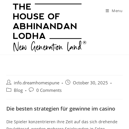
Skip
to
Menu
content
Post
Post
info.dreamhomespune
October 30, 2025
author:
published:
Post
Post
Blog
0 Comments
category:
comments:
Die besten strategien für gewinne im casino
Die Spieler konzentrieren ihre Zeit auf das sich drehende
Rouletterad, werden mehrere Spielrunden in Folge