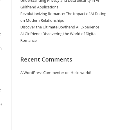
Understanding Privacy and Data Security in AI
Girlfriend Applications
Revolutionizing Romance: The Impact of AI Dating
on Modern Relationships
Discover the Ultimate Boyfriend AI Experience
e
AI Girlfriend: Discovering the World of Digital
Romance
n
Recent Comments
A WordPress Commenter
on
Hello world!
e
es