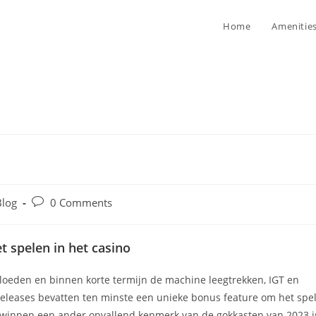
Home
Amenitie
Post
Blog
0 Comments
ory:
comments:
et spelen in het casino
loeden en binnen korte termijn de machine leegtrekken, IGT en
 releases bevatten ten minste een unieke bonus feature om het spe
d winnen een ander opvallend kenmerk van de gokkasten van 2023 i