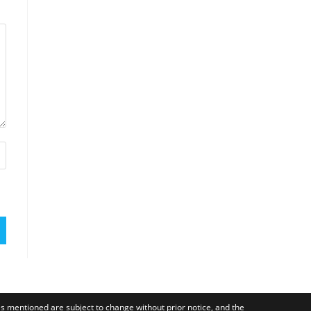
ces mentioned are subject to change without prior notice, and the