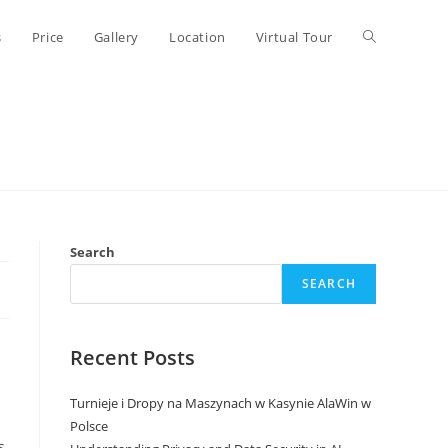
Toggle
s
Price
Gallery
Location
Virtual Tour
website
search
Search
SEARCH
Recent Posts
Turnieje i Dropy na Maszynach w Kasynie AlaWin w
l
Polsce
s