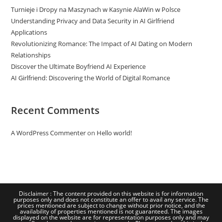
Turnieje i Dropy na Maszynach w Kasynie AlaWin w Polsce
Understanding Privacy and Data Security in AI Girlfriend
Applications
Revolutionizing Romance: The Impact of AI Dating on Modern
Relationships
Discover the Ultimate Boyfriend AI Experience
AI Girlfriend: Discovering the World of Digital Romance
Recent Comments
A WordPress Commenter
on
Hello world!
Disclaimer : The content provided on this website is for information
purposes only and does not constitute an offer to avail any service. The
prices mentioned are subject to change without prior notice, and the
availability of properties mentioned is not guaranteed. The images
displayed on the website are for representation purposes only and may