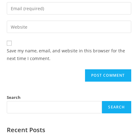
name
Enter
or
your
username
email
Enter
to
address
your
comment
to
website
comment
URL
Save my name, email, and website in this browser for the
(optional)
next time I comment.
Search
SEARCH
Recent Posts