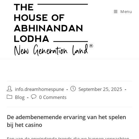
Skip
to
Menu
content
Post
Post
info.dreamhomespune
September 25, 2025
author:
published:
Post
Post
Blog
0 Comments
category:
comments:
De adembenemende ervaring van het spelen
bij het casino
Een van de opwindende trends die we kunnen verwachten