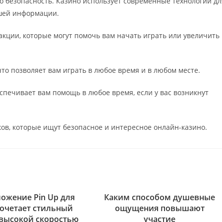
о безопасность. Казино использует современные технологии дл
шей информации.
акции, которые могут помочь вам начать играть или увеличить
что позволяет вам играть в любое время и в любом месте.
беспечивает вам помощь в любое время, если у вас возникнут
оков, которые ищут безопасное и интересное онлайн-казино.
ложение Pin Up для
Каким способом душевные
сочетает стильный
ощущения повышают
 высокой скоростью
участие