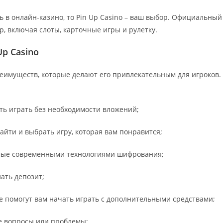
 в онлайн-казино, то Pin Up Casino – ваш выбор. Официальный
р, включая слоты, карточные игры и рулетку.
p Casino
еимуществ, которые делают его привлекательным для игроков.
ать играть без необходимости вложений;
айти и выбрать игру, которая вам понравится;
емые современными технологиями шифрования;
лать депозит;
е помогут вам начать играть с дополнительными средствами;
ые вопросы или проблемы;