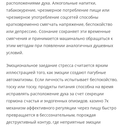
расположениями духа. Алкогольные напитки,
табакокурение, чрезмерное потребление пищи или
чрезмерное употребление соцсетей способны
кратковременно смягчать напряжение, беспокойство
или депрессию. Сознание сохраняет эти временные
смягчения и принимается машинально обращаться к
этим методам при появлении аналогичных душевных
условий.
Эмоциональное заедание стресса считается ярким
иллюстрацией того, как эмоции создают пагубные
автоматизмы. Если личность испытывает беспокойство,
тоску или тоску, продукты питания способна на время
исправлять расположение духа за счет секреции
гормона счастья и эндогенных опиоидов. казино 7к
механизм аффективного регуляции через пищу быстро
превращается в бессознательным, порождая
деструктивный контур, где неприятные эмоции