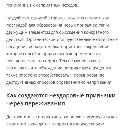
понимание их неприятных исходов.
Неудобство, с другой стороны, может выступать как
преградой для образования новых привычек, так и
движущим элементом для обхождения конкретного
действия. Органический или чувственный неприятные
ощущения образует неблагоприятное закрепление,
которое способно продуктивно корректировать
поведенческие паттерны. Тем не менее важно
осознавать, что обхождение неприятных ощущений
также способно способствовать к формированию
деструктивных способов справления со напряжения.
Как создаются нездоровые привычки
через переживания
Деструктивные стереотипы зачастую формируются как
стратегии совладать с неприятными душевными