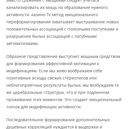
Вместо сражения с эмоциями следует учиться
канализировать их мощь на образование нужного
активности. казино 7к метод эмоционального
переформатирования охватывает выстраивание новых
положительных ассоциаций с полезными поступками и
разрушение былых ассоциаций с пагубными
автоматизмами.
Образное представление выступает мощным средством
для формирования аффективной мотивации к
модификациям. Если мы живо воображаем себе
позитивные исходы свежих стереотипов или
неблагоприятные результаты былых, мы возбуждаем те
же церебральные структуры, что и при подлинном
проживании этих моментов. Это создает эмоциональный
толчок для модификации активности.
Последовательное формирование дополнительных
душевных корреляций нуждается в выдержки и