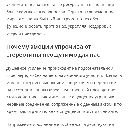
экономить познавательные ресурсы для выполнения
более комплексных вопросов. Однако в современном
мире этот первобытный инструмент способен
функционировать против нас, укрепляя нездоровые
модели поведения.
Почему эмоции упрочивают
стереотипы неощутимо для нас
Душевное усиление происходит на подсознательном
слое, нередко без нашего намеренного участия. Всегда, в
момент когда мы выполняем специфическое действие,
наш сознание анализирует чувственный последствие
этого действия. Положительные ощущения укрепляют
нервные соединения, сопряжённые с данным актом, в то
время как отрицательные ощущения могут их снижать.
Напряжение и волнение в особенности действуют на