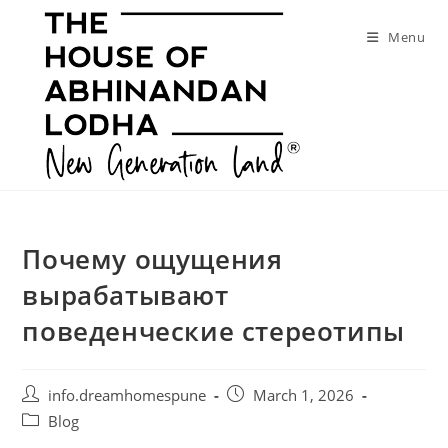
Skip
to
Menu
content
Почему ощущения
вырабатывают
поведенческие стереотипы
Post
Post
info.dreamhomespune
March 1, 2026
author:
published:
Post
Blog
category: