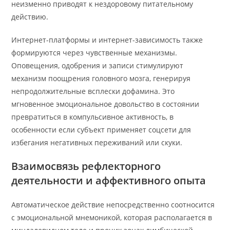
неизменно приводят к нездоровому питательному
действию.
Интернет-платформы и интернет-зависимость также
формируются через чувственные механизмы.
Оповещения, одобрения и записи стимулируют
механизм поощрения головного мозга, генерируя
непродолжительные всплески дофамина. Это
мгновенное эмоциональное довольство в состоянии
превратиться в компульсивное активность, в
особенности если субъект применяет соцсети для
избегания негативных переживаний или скуки.
Взаимосвязь рефлекторного
деятельности и аффективного опыта
Автоматическое действие непосредственно соотносится
с эмоциональной мнемоникой, которая располагается в