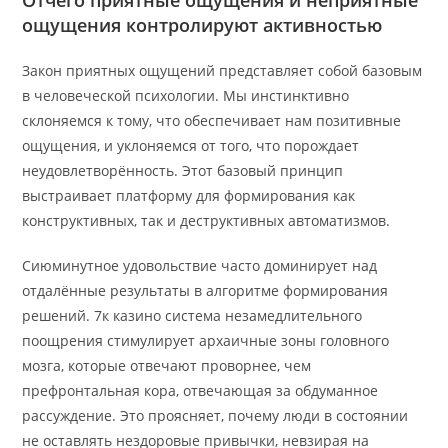
Отчего приятные ощущения и неприятные
ощущения контролируют активностью
Закон приятных ощущений представляет собой базовым
в человеческой психологии. Мы инстинктивно
склоняемся к тому, что обеспечивает нам позитивные
ощущения, и уклоняемся от того, что порождает
неудовлетворённость. Этот базовый принцип
выстраивает платформу для формирования как
конструктивных, так и деструктивных автоматизмов.
Сиюминутное удовольствие часто доминирует над
отдалённые результаты в алгоритме формирования
решений. 7к казино система незамедлительного
поощрения стимулирует архаичные зоны головного
мозга, которые отвечают проворнее, чем
префронтальная кора, отвечающая за обдуманное
рассуждение. Это проясняет, почему люди в состоянии
не оставлять нездоровые привычки, невзирая на