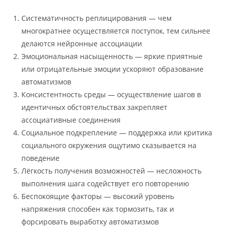
Систематичность реплицирования — чем
многократнее осуществляется поступок, тем сильнее
делаются нейронные ассоциации
Эмоциональная насыщенность — яркие приятные
или отрицательные эмоции ускоряют образование
автоматизмов
Консистентность среды — осуществление шагов в
идентичных обстоятельствах закрепляет
ассоциативные соединения
Социальное подкрепление — поддержка или критика
социального окружения ощутимо сказывается на
поведение
Лёгкость получения возможностей — несложность
выполнения шага содействует его повторению
Беспокоящие факторы — высокий уровень
напряжения способен как тормозить, так и
форсировать выработку автоматизмов