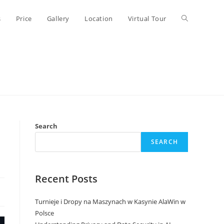
Toggle
s
Price
Gallery
Location
Virtual Tour
website
search
Search
SEARCH
Recent Posts
Turnieje i Dropy na Maszynach w Kasynie AlaWin w
Polsce