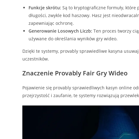
Funkcje skrótu:
Są to kryptograficzne formuły, które p
długości, zwykle kod haszowy. Hasz jest nieodwracal
zapewniając ochronę.
Generowanie Losowych Liczb:
Ten proces tworzy cią
używane do określania wyników gry wideo.
Dzięki te systemy, provably sprawiedliwe kasyna usuwaj
uczestników.
Znaczenie Provably Fair Gry Wideo
Pojawienie się provably sprawiedliwych kasyn online o
przejrzystość i zaufanie, te systemy rozwiązują przewle