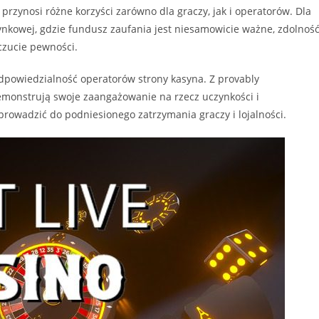
zynosi różne korzyści zarówno dla graczy, jak i operatorów. Dla
ynkowej, gdzie fundusz zaufania jest niesamowicie ważne, zdolnoś
czucie pewności.
 odpowiedzialność operatorów strony kasyna. Z provably
emonstrują swoje zaangażowanie na rzecz uczynkości i
prowadzić do podniesionego zatrzymania graczy i lojalności.