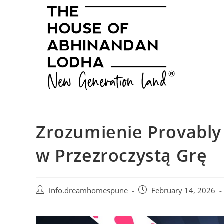
Skip
to
content
Zrozumienie Provably 
w Przezroczystą Grę
Post
Post
info.dreamhomespune
February 14, 2026
author:
published: