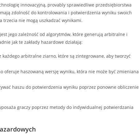
technologię innovacyjną, provably sprawiedliwe przedsiębiorstwa
e mają zdolność do kontrolowania i potwierdzenia wyniku swoich
na trzecia nie mogą uszkadzać wynikami.
 jego zależność od algorytmów, które generują arbitralne i
adnie jak te zakłady hazardowe działają:
z każdego arbitralne ziarno, które są zintegrowane, aby tworzyć
o oferuje haszowaną wersję wyniku, która nie może być zmieniana
żywać haszu do potwierdzenia wyniku poprzez ponowne obliczenie
wyposaża graczy poprzez metody do indywidualnej potwierdzania
 Hazardowych