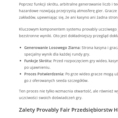
Poprzez funkcji skrótu, arbitralne generowanie liczb i 
hazardowe rozwijają przejrzystą atmosferę gier. Gracz
zakładów, upewniając się, że ani kasyno ani żadna stro
Kluczowym komponentem systemu provably uczciwego jest
bezstronne wyniki. Oto jest dokładniejszy przegląd dokł
Generowanie Losowego Ziarna:
Strona kasyna i grac
specjalny wynik dla każdej rundy gry.
Funkcje Skrótu:
Przed rozpoczęciem gry wideo, kasyn
po ujawnieniu.
Proces Potwierdzenia:
Po grze wideo gracze mogą u
go z oferowanych seeda szczegółów.
Ten proces nie tylko wzmacnia otwartość, ale również 
uczciwości swoich doświadczeń gry.
Zalety Provably Fair Przedsiębiorstw