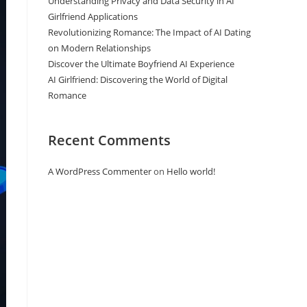
Understanding Privacy and Data Security in AI
Girlfriend Applications
Revolutionizing Romance: The Impact of AI Dating
on Modern Relationships
Discover the Ultimate Boyfriend AI Experience
AI Girlfriend: Discovering the World of Digital
Romance
Recent Comments
A WordPress Commenter
on
Hello world!