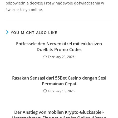
odpowiednią decyzję i rozwinąć swoje doświadczenia w
świecie kasyn online.
YOU MIGHT ALSO LIKE
Entfessele den Nervenkitzel mit exklusiven
Duelbits Promo-Codes
February 23, 2026
Rasakan Sensasi dari 55Bet Casino dengan Sesi
Permainan Cepat
February 18, 2026
Der Anstieg von mobilen Krypto-Glücksspiel-