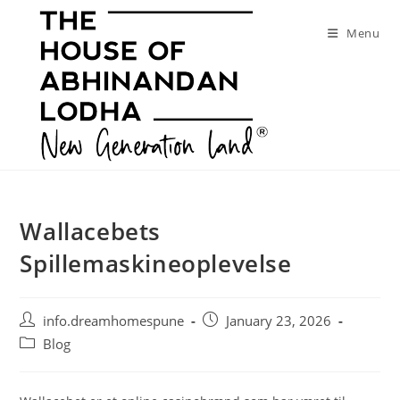
Skip
to
Menu
content
Wallacebets
Spillemaskineoplevelse
Post
Post
info.dreamhomespune
January 23, 2026
author:
published:
Post
Blog
category: