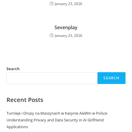
January 23, 2026
Sevenplay
January 23, 2026
Search
SEARCH
Recent Posts
Turnieje i Dropy na Maszynach w Kasynie AlaWin w Polsce
Understanding Privacy and Data Security in AI Girlfriend
Applications