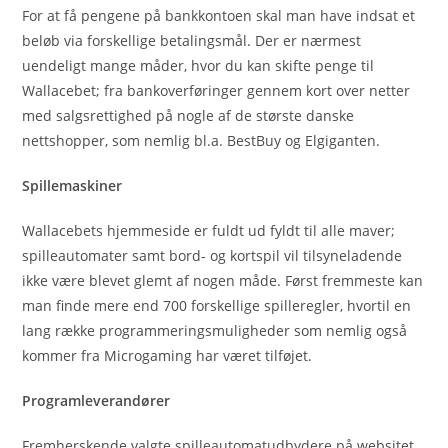
For at få pengene på bankkontoen skal man have indsat et
beløb via forskellige betalingsmål. Der er nærmest
uendeligt mange måder, hvor du kan skifte penge til
Wallacebet; fra bankoverføringer gennem kort over netter
med salgsrettighed på nogle af de største danske
nettshopper, som nemlig bl.a. BestBuy og Elgiganten.
Spillemaskiner
Wallacebets hjemmeside er fuldt ud fyldt til alle maver;
spilleautomater samt bord- og kortspil vil tilsyneladende
ikke være blevet glemt af nogen måde. Først fremmeste kan
man finde mere end 700 forskellige spilleregler, hvortil en
lang række programmeringsmuligheder som nemlig også
kommer fra Microgaming har været tilføjet.
Programleverandører
Fremherskende valgte spilleautomatudbydere på websitet