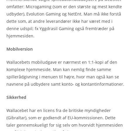
omfatter: Microgaming (som er den største og mest kendte
udbyder), Evolution Gaming og NetEnt. Man må ikke forstå
dette som, at andre leverandører ikke har været med i
denne udspil; fx Yggdrasil Gaming også fremtræder på
hjemmesiden.
Mobilversion
Wallacebets mobiludgave er nærmest en 1:1-kopi af den
komplexe hjemmeside. Man kan nemlig finde samme
spillerådgivning i menuen til højre, hvor man også kan se
navnene på udbydere samt konto- og kontantinformationer.
Sikkerhed
Wallacebet har en licens fra de britiske myndigheder
(Gibraltar), som er godkendt af EU-kommissionen. Dette
taler gennemskueligt for sig selv om hvorvidt hjemmesiden