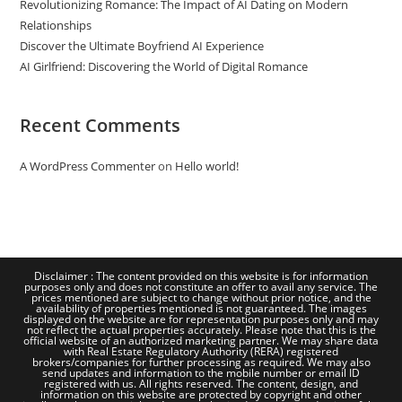
Revolutionizing Romance: The Impact of AI Dating on Modern
Relationships
Discover the Ultimate Boyfriend AI Experience
AI Girlfriend: Discovering the World of Digital Romance
Recent Comments
A WordPress Commenter
on
Hello world!
Disclaimer : The content provided on this website is for information
purposes only and does not constitute an offer to avail any service. The
prices mentioned are subject to change without prior notice, and the
availability of properties mentioned is not guaranteed. The images
displayed on the website are for representation purposes only and may
not reflect the actual properties accurately. Please note that this is the
official website of an authorized marketing partner. We may share data
with Real Estate Regulatory Authority (RERA) registered
brokers/companies for further processing as required. We may also
send updates and information to the mobile number or email ID
registered with us. All rights reserved. The content, design, and
information on this website are protected by copyright and other