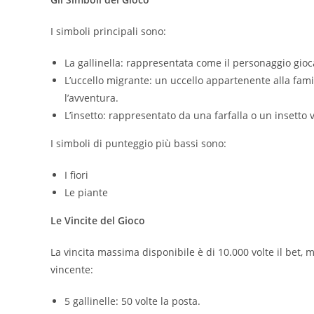
I simboli principali sono:
La gallinella: rappresentata come il personaggio gioc
L’uccello migrante: un uccello appartenente alla famigl
l’avventura.
L’insetto: rappresentato da una farfalla o un insetto 
I simboli di punteggio più bassi sono:
I fiori
Le piante
Le Vincite del Gioco
La vincita massima disponibile è di 10.000 volte il bet,
vincente:
5 gallinelle: 50 volte la posta.