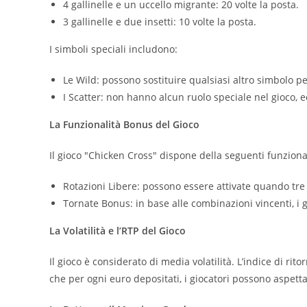
4 gallinelle e un uccello migrante: 20 volte la posta.
3 gallinelle e due insetti: 10 volte la posta.
I simboli speciali includono:
Le Wild: possono sostituire qualsiasi altro simbolo p
I Scatter: non hanno alcun ruolo speciale nel gioco, e
La Funzionalità Bonus del Gioco
Il gioco "Chicken Cross" dispone della seguenti funziona
Rotazioni Libere: possono essere attivate quando tre 
Tornate Bonus: in base alle combinazioni vincenti, i
La Volatilità e l’RTP del Gioco
Il gioco è considerato di media volatilità. L’indice di rito
che per ogni euro depositati, i giocatori possono aspet