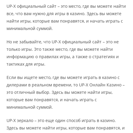
UP-X официальный сайт – это место, где вы можете найти
все, что вам нужно для игры в казино. Здесь вы можете
найти игры, которые вам понравятся, и начать играть с
минимальной суммой.
Но не забывайте, что UP-X официальный сайт – это не
только игры. Это также место, где вы можете найти
информацию о правилах игры, а также о стратегиях и
тактиках для игры.
Если вы ищете место, где вы можете играть в казино с
дилерами в реальном времени, то UP-X Онлайн Казино –
это отличный выбор. Здесь вы можете найти игры,
которые вам понравятся, и начать играть с
минимальной суммой.
UP-X зеркало – это еще один способ играть в казино.
Здесь вы можете найти игры, которые вам понравятся, и