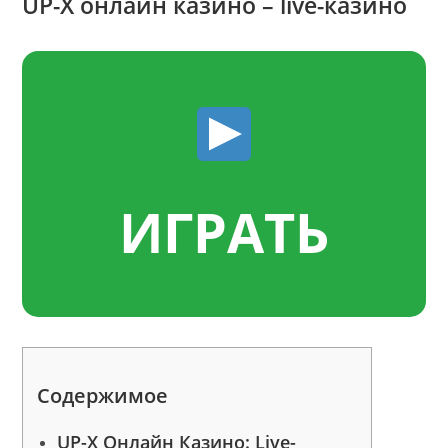
UP-X онлайн казино – live-казино
ИГРАТЬ
Содержимое
UP-X Онлайн Казино: Live-