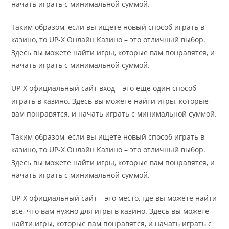
начать играть с минимальной суммой.
Таким образом, если вы ищете новый способ играть в
казино, то UP-X Онлайн Казино – это отличный выбор.
Здесь вы можете найти игры, которые вам понравятся, и
начать играть с минимальной суммой.
UP-X официальный сайт вход – это еще один способ
играть в казино. Здесь вы можете найти игры, которые
вам понравятся, и начать играть с минимальной суммой.
Таким образом, если вы ищете новый способ играть в
казино, то UP-X Онлайн Казино – это отличный выбор.
Здесь вы можете найти игры, которые вам понравятся, и
начать играть с минимальной суммой.
UP-X официальный сайт – это место, где вы можете найти
все, что вам нужно для игры в казино. Здесь вы можете
найти игры, которые вам понравятся, и начать играть с