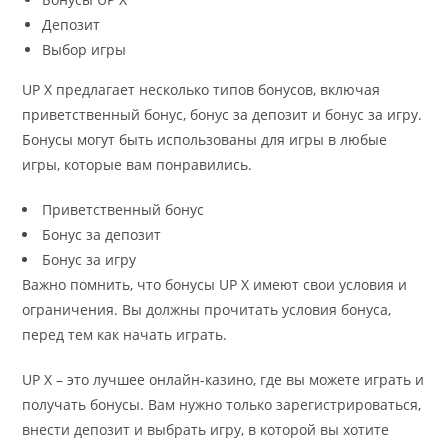
Депозит
Выбор игры
UP X предлагает несколько типов бонусов, включая
приветственный бонус, бонус за депозит и бонус за игру.
Бонусы могут быть использованы для игры в любые
игры, которые вам понравились.
Приветственный бонус
Бонус за депозит
Бонус за игру
Важно помнить, что бонусы UP X имеют свои условия и
ограничения. Вы должны прочитать условия бонуса,
перед тем как начать играть.
UP X – это лучшее онлайн-казино, где вы можете играть и
получать бонусы. Вам нужно только зарегистрироваться,
внести депозит и выбрать игру, в которой вы хотите