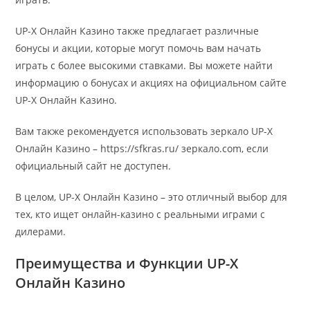
UP-X Онлайн Казино также предлагает различные
бонусы и акции, которые могут помочь вам начать
играть с более высокими ставками. Вы можете найти
информацию о бонусах и акциях на официальном сайте
UP-X Онлайн Казино.
Вам также рекомендуется использовать зеркало UP-X
Онлайн Казино – https://sfkras.ru/ зеркало.com, если
официальный сайт не доступен.
В целом, UP-X Онлайн Казино – это отличный выбор для
тех, кто ищет онлайн-казино с реальными играми с
дилерами.
Преимущества и Функции UP-X
Онлайн Казино