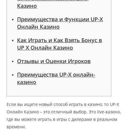
Казино
Преимущества и Функции UP-X
Онлайн Казино
Как Играть и Как Взять Бонус в
UP X Онлайн Казино
Отзывы и Оценки Игроков
Преимущества UP-X онлайн-
казино
Если вы ищете новый способ играть в казино, то UP-X
Онлайн Казино – это отличный выбор. Это live-казино,
где вы можете играть в игры с дилерами в реальном
времени.