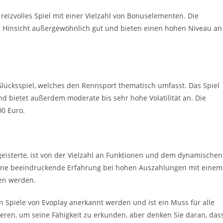
eizvolles Spiel mit einer Vielzahl von Bonuselementen. Die
er Hinsicht außergewöhnlich gut und bieten einen hohen Niveau an
lücksspiel, welches den Rennsport thematisch umfasst. Das Spiel
d bietet außerdem moderate bis sehr hohe Volatilität an. Die
00 Euro.
egeisterte, ist von der Vielzahl an Funktionen und dem dynamischen
eine beeindruckende Erfahrung bei hohen Auszahlungen mit einem
gen werden.
 Spiele von Evoplay anerkannt werden und ist ein Muss für alle
ieren, um seine Fähigkeit zu erkunden, aber denken Sie daran, das