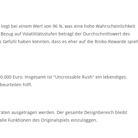
 liegt bei einem Wert von 96 %, was eine hohe Wahrscheinlichkeit
 Bezug auf Volatilitätsstufen beträgt der Durchschnittswert des
s Gefühl haben könnten, dass es eher auf die Risiko-Rewarde spiel
.000 Euro. Insgesamt ist "Uncrossable Rush" ein lebendiges,
beurteilen hilft.
räten ausgetragen werden. Der gesamte Designbereich bleibt
 alle Funktionen des Originalspiels einzuloggen.