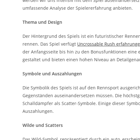
werden wir uns intensiv mit dem Spiel auseinanderset
umfassende Analyse der Spielererfahrung anbieten.
Thema und Design
Der Hintergrund des Spiels ist ein futuristischer Renn
rennen. Das Spiel verfügt
Uncrossable Rush erfahrunge
der Anfangsseite bis hin zu den Bonusfunktionen eine ei
gestaltet und bieten einen hohen Niveau an Detailgenau
Symbole und Auszahlungen
Die Symbolik des Spiels ist auf den Rennsport ausgerich
Gegenständen auseinandersetzen müssen. Die höchstgew
Schalldämpfer als Scatter-Symbole. Einige dieser Symb
Auszahlungen.
Wilde und Scatters
Das Wild-Symbol, repräsentiert durch ein auto, erschei