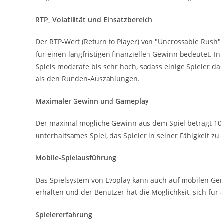
RTP, Volatilität und Einsatzbereich
Der RTP-Wert (Return to Player) von "Uncrossable Rush"
für einen langfristigen finanziellen Gewinn bedeutet. In
Spiels moderate bis sehr hoch, sodass einige Spieler da
als den Runden-Auszahlungen.
Maximaler Gewinn und Gameplay
Der maximal mögliche Gewinn aus dem Spiel beträgt 100
unterhaltsames Spiel, das Spieler in seiner Fähigkeit zu 
Mobile-Spielausführung
Das Spielsystem von Evoplay kann auch auf mobilen Ge
erhalten und der Benutzer hat die Möglichkeit, sich für
Spielererfahrung