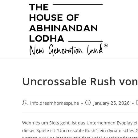
Skip
to
content
Uncrossable Rush von
Post
Post
P
info.dreamhomespune
January 25, 2026
author:
published:
c
Wenn es um Slots geht, ist das Unternehmen Evoplay ei
dieser Spiele ist "Uncrossable Rush", ein dynamisches 