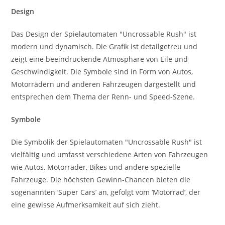
Design
Das Design der Spielautomaten "Uncrossable Rush" ist
modern und dynamisch. Die Grafik ist detailgetreu und
zeigt eine beeindruckende Atmosphäre von Eile und
Geschwindigkeit. Die Symbole sind in Form von Autos,
Motorrädern und anderen Fahrzeugen dargestellt und
entsprechen dem Thema der Renn- und Speed-Szene.
Symbole
Die Symbolik der Spielautomaten "Uncrossable Rush" ist
vielfältig und umfasst verschiedene Arten von Fahrzeugen
wie Autos, Motorräder, Bikes und andere spezielle
Fahrzeuge. Die höchsten Gewinn-Chancen bieten die
sogenannten ‘Super Cars’ an, gefolgt vom ‘Motorrad’, der
eine gewisse Aufmerksamkeit auf sich zieht.