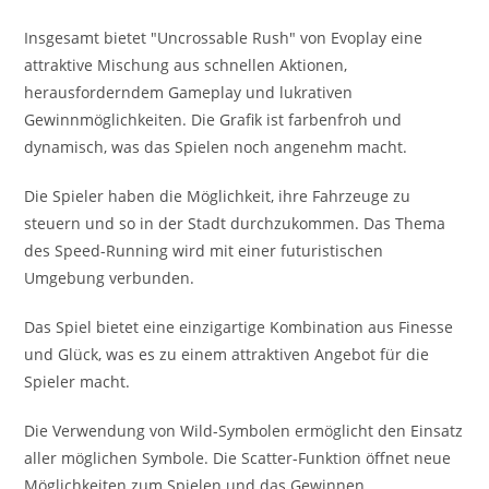
Insgesamt bietet "Uncrossable Rush" von Evoplay eine
attraktive Mischung aus schnellen Aktionen,
herausforderndem Gameplay und lukrativen
Gewinnmöglichkeiten. Die Grafik ist farbenfroh und
dynamisch, was das Spielen noch angenehm macht.
Die Spieler haben die Möglichkeit, ihre Fahrzeuge zu
steuern und so in der Stadt durchzukommen. Das Thema
des Speed-Running wird mit einer futuristischen
Umgebung verbunden.
Das Spiel bietet eine einzigartige Kombination aus Finesse
und Glück, was es zu einem attraktiven Angebot für die
Spieler macht.
Die Verwendung von Wild-Symbolen ermöglicht den Einsatz
aller möglichen Symbole. Die Scatter-Funktion öffnet neue
Möglichkeiten zum Spielen und das Gewinnen.