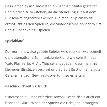
Das Gameplay in "Uncrossable Rush" ist intuitiv gestaltet
und einfach zu verstehen, da die Steuerung gut auf dem
Bildschirm angeordnet wurde. Die mobile Spielbarkeit
ermöglicht es den Spielern, die Slot-Maschine an jedem Ort
und zu jeder Zeit zu spielen.
Spielablauf
Der normalerweise geübte Spieler wird merken, wie schnell
der automatische Spin funktioniert und wie sehr ihn das
‘Auto Play’ verlockt. Als Tipp sei angegeben, dass man mit
kleineren Einsätzen beginnt und abläuft lässt um eine gute
Gelegenheit zur Gewinn-Auswertung zu erhalten.
Geschicklichkeit vs. Glück
"Uncrossable Rush" erfordert sowohl Geschick als auch ein
bisschen Glück. Wenn der Spieler die richtigen Strategien