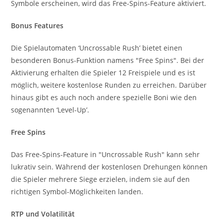
Symbole erscheinen, wird das Free-Spins-Feature aktiviert.
Bonus Features
Die Spielautomaten ‘Uncrossable Rush’ bietet einen
besonderen Bonus-Funktion namens "Free Spins". Bei der
Aktivierung erhalten die Spieler 12 Freispiele und es ist
möglich, weitere kostenlose Runden zu erreichen. Darüber
hinaus gibt es auch noch andere spezielle Boni wie den
sogenannten ‘Level-Up’.
Free Spins
Das Free-Spins-Feature in "Uncrossable Rush" kann sehr
lukrativ sein. Während der kostenlosen Drehungen können
die Spieler mehrere Siege erzielen, indem sie auf den
richtigen Symbol-Möglichkeiten landen.
RTP und Volatilität