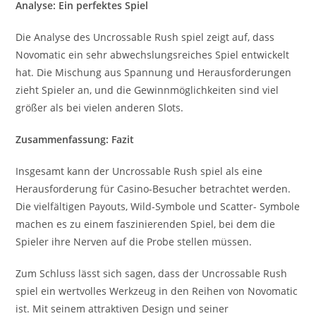
Analyse: Ein perfektes Spiel
Die Analyse des Uncrossable Rush spiel zeigt auf, dass
Novomatic ein sehr abwechslungsreiches Spiel entwickelt
hat. Die Mischung aus Spannung und Herausforderungen
zieht Spieler an, und die Gewinnmöglichkeiten sind viel
größer als bei vielen anderen Slots.
Zusammenfassung: Fazit
Insgesamt kann der Uncrossable Rush spiel als eine
Herausforderung für Casino-Besucher betrachtet werden.
Die vielfältigen Payouts, Wild-Symbole und Scatter- Symbole
machen es zu einem faszinierenden Spiel, bei dem die
Spieler ihre Nerven auf die Probe stellen müssen.
Zum Schluss lässt sich sagen, dass der Uncrossable Rush
spiel ein wertvolles Werkzeug in den Reihen von Novomatic
ist. Mit seinem attraktiven Design und seiner