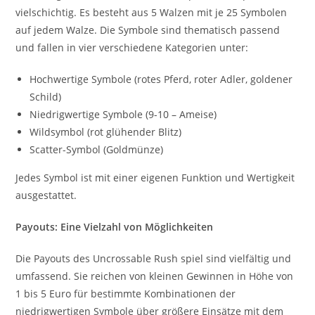
vielschichtig. Es besteht aus 5 Walzen mit je 25 Symbolen
auf jedem Walze. Die Symbole sind thematisch passend
und fallen in vier verschiedene Kategorien unter:
Hochwertige Symbole (rotes Pferd, roter Adler, goldener
Schild)
Niedrigwertige Symbole (9-10 – Ameise)
Wildsymbol (rot glühender Blitz)
Scatter-Symbol (Goldmünze)
Jedes Symbol ist mit einer eigenen Funktion und Wertigkeit
ausgestattet.
Payouts: Eine Vielzahl von Möglichkeiten
Die Payouts des Uncrossable Rush spiel sind vielfältig und
umfassend. Sie reichen von kleinen Gewinnen in Höhe von
1 bis 5 Euro für bestimmte Kombinationen der
niedrigwertigen Symbole über größere Einsätze mit dem