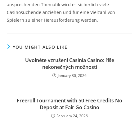
ansprechenden Thematik wird es sicherlich viele
Casinosuchende anziehen und für eine Vielzahl von
Spielern zu einer Herausforderung werden.
YOU MIGHT ALSO LIKE
Uvolněte vzrušení Casinia Casino: říše
nekonečných možností
January 30, 2026
Freeroll Tournament with 50 Free Credits No
Deposit at Fair Go Casino
February 24, 2026