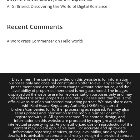
AI Girlfriend: Discovering the World of Digital Romance
Recent Comments
A WordPress Commenter
on
Hello world!
Disclaimer : The content provided on this website is for information
purposes only and does not constitute an offer to avail any service. The
prices mentioned are subject to change without prior notice, and the
availability of properties mentioned is not guaranteed. The images
displayed on the website are for representation purposes only and may
not reflect the actual properties accurately. Please note that this is the
official website of an authorized marketing partner. We may share data
with Real Estate Regulatory Authority (RERA) registered
brokers/companies for further processing as required. We may also
send updates and information to the mobile number or email ID
registered with us. All rights reserved. The content, design, and
information on this website are protected by copyright and other
intellectual property rights. Any unauthorized use or reproduction of the
content may violate applicable laws. For accurate and up-to-date
information regarding services, pricing, availability, and any other
details, it is advisable to contact us directly through the provided contact
information on this website. Thank you for visiting our website.