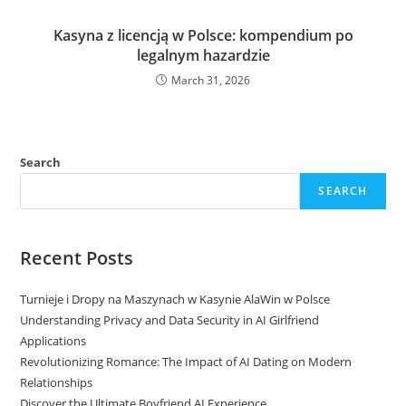
Kasyna z licencją w Polsce: kompendium po
legalnym hazardzie
March 31, 2026
Search
SEARCH
Recent Posts
Turnieje i Dropy na Maszynach w Kasynie AlaWin w Polsce
Understanding Privacy and Data Security in AI Girlfriend
Applications
Revolutionizing Romance: The Impact of AI Dating on Modern
Relationships
Discover the Ultimate Boyfriend AI Experience