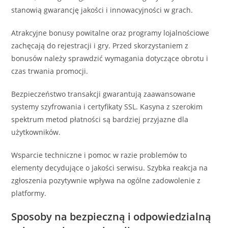
stanowią gwarancję jakości i innowacyjności w grach.
Atrakcyjne bonusy powitalne oraz programy lojalnościowe
zachęcają do rejestracji i gry. Przed skorzystaniem z
bonusów należy sprawdzić wymagania dotyczące obrotu i
czas trwania promocji.
Bezpieczeństwo transakcji gwarantują zaawansowane
systemy szyfrowania i certyfikaty SSL. Kasyna z szerokim
spektrum metod płatności są bardziej przyjazne dla
użytkowników.
Wsparcie techniczne i pomoc w razie problemów to
elementy decydujące o jakości serwisu. Szybka reakcja na
zgłoszenia pozytywnie wpływa na ogólne zadowolenie z
platformy.
Sposoby na bezpieczną i odpowiedzialną