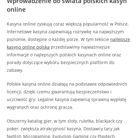
Wprowadzenie do świata polskich kasyn
online
Kasyna online zyskują coraz większą popularność w Polsce.
Internetowe kasyna zapewniają rozrywkę na najwyższym
poziomie, dostępne o każdej porze. W tym tekście
najlepsze
kasyno online polska
przedstawimy najważniejsze
informacje o najlepszych polskich kasynach online oraz
porady dotyczące wyboru bezpiecznych platform do
zabawy.
Polskie kasyna online działają na podstawie odpowiednich
licencji, dzięki czemu gwarantują bezpieczeństwo i
uczciwość gry. Legalne kasyna zapewnią sprawną wypłatę
wygranych oraz ochronę gracza.
Obszerny katalog gier, w tym sloty, ruletka, blackjack czy
poker, zwiększa atrakcyjność kasyna. Dostawcy tacy jak
NetEnt, Microgaming, Evolution Gaming czy Playtech