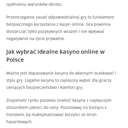
spełnianiu warunków obrotu.
Przestrzeganie zasad odpowiedzialnej gry to fundament
bezpiecznego korzystania z kasyn online. Gra powinna
dostarczać tylko pozytywnych wrażeń i nie wpływać
negatywnie na życie prywatne.
Jak wybrać idealne kasyno online w
Polsce
Ważne jest dopasowanie kasyna do własnych oczekiwań i
stylu gry. Legalne kasyna to najlepszy wybór dla graczy
ceniących bezpieczeństwo i komfort gry.
Znajomość rynku pozwala znaleźć kasyna z najlepszym
stosunkiem jakości do ceny. Pozostawaj na bieżąco z
trendami, by maksymalizować korzyści ze stron
hazardowych.