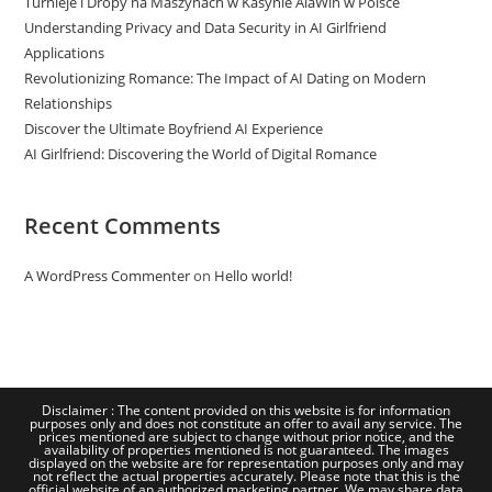
Turnieje i Dropy na Maszynach w Kasynie AlaWin w Polsce
Understanding Privacy and Data Security in AI Girlfriend
Applications
Revolutionizing Romance: The Impact of AI Dating on Modern
Relationships
Discover the Ultimate Boyfriend AI Experience
AI Girlfriend: Discovering the World of Digital Romance
Recent Comments
A WordPress Commenter
on
Hello world!
Disclaimer : The content provided on this website is for information
purposes only and does not constitute an offer to avail any service. The
prices mentioned are subject to change without prior notice, and the
availability of properties mentioned is not guaranteed. The images
displayed on the website are for representation purposes only and may
not reflect the actual properties accurately. Please note that this is the
official website of an authorized marketing partner. We may share data