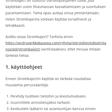
Strombaject on suosittu steroidipohjainen tuote, jota
käytetään usein lihasmassan kasvattamiseen ja suorituksen
parantamiseen. Tämä opas auttaa sinua ymmärtämään,
miten Strombajectia voidaan käyttää turvallisesti ja
tehokkaasti.
Aiotko ostaa Strombaject? Tarkista ensin
https://androverkkokauppa.com/ryhma/steroidipistokset/sta
nozolol/strombaject/
varmistaaksesi, ettet missaa mitään
tärkeää tietoa.
1. käyttöohjeet
Ennen Strombajectin käyttöä on tärkeää noudattaa
muutamia perussääntöjä:
Perehdy tuotteen tietoihin ja koostumukseen.
Suunnittele annostelujakso tarkasti.
Keskustele lääkärin tai asiantuntijan kanssa ennen