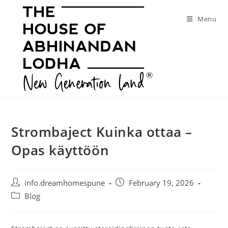
Skip
to
Menu
content
Strombaject Kuinka ottaa –
Opas käyttöön
Post
Post
info.dreamhomespune
February 19, 2026
author:
published:
Post
Blog
category: