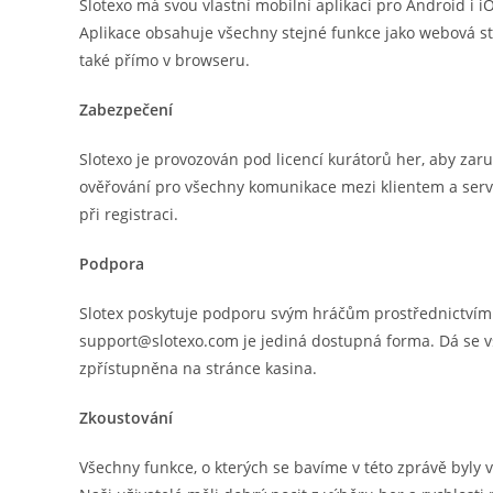
Slotexo má svou vlastní mobilní aplikaci pro Android i 
Aplikace obsahuje všechny stejné funkce jako webová s
také přímo v browseru.
Zabezpečení
Slotexo je provozován pod licencí kurátorů her, aby zar
ověřování pro všechny komunikace mezi klientem a serv
při registraci.
Podpora
Slotex poskytuje podporu svým hráčům prostřednictvím
support@slotexo.com je jediná dostupná forma. Dá se vš
zpřístupněna na stránce kasina.
Zkoustování
Všechny funkce, o kterých se bavíme v této zprávě byly