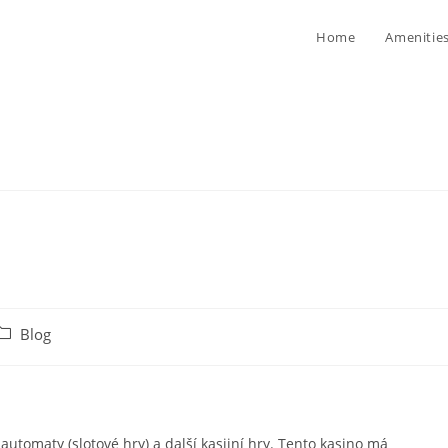
Home
Amenitie
ost
Blog
ategory:
 automaty (slotové hry) a další kasijní hry. Tento kasino má