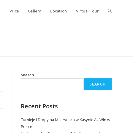
Toggle
s
Price
Gallery
Location
Virtual Tour
website
search
Search
SEARCH
Recent Posts
Turnieje i Dropy na Maszynach w Kasynie AlaWin w
Polsce