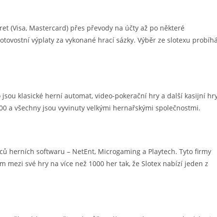
ret (Visa, Mastercard) přes převody na účty až po některé
otovostní výplaty za vykonané hrací sázky. Výběr ze slotexu probíh
jsou klasické herní automat, video-pokerační hry a další kasijní hry
 1000 a všechny jsou vyvinuty velkými hernařskými společnostmi.
ců herních softwaru – NetEnt, Microgaming a Playtech. Tyto firmy
mezi své hry na více než 1000 her tak, že Slotex nabízí jeden z