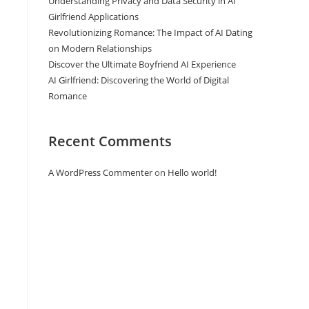
Understanding Privacy and Data Security in AI
Girlfriend Applications
Revolutionizing Romance: The Impact of AI Dating
on Modern Relationships
Discover the Ultimate Boyfriend AI Experience
AI Girlfriend: Discovering the World of Digital
Romance
Recent Comments
A WordPress Commenter
on
Hello world!