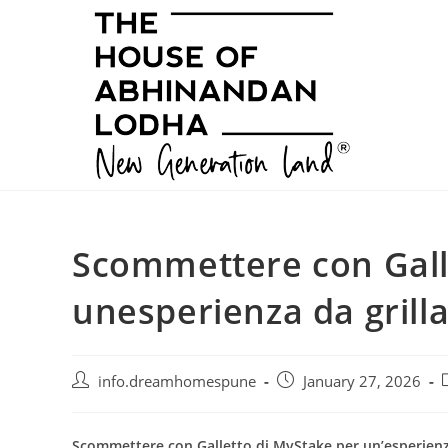
Skip
to
content
Scommettere con Gall
unesperienza da grilla
Post
Post
P
info.dreamhomespune
January 27, 2026
author:
published:
c
Scommettere con Galletto di MyStake per un’esperienza