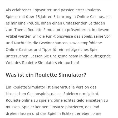
Als erfahrener Copywriter und passionierter Roulette-
Spieler mit über 15 Jahren Erfahrung in Online-Casinos, ist
es mir eine Freude, Ihnen einen umfassenden Leitfaden
zum Thema Roulette Simulator zu präsentieren. In diesem
Artikel werden wir die Funktionsweise des Spiels, seine Vor-
und Nachteile, die Gewinnchancen, sowie empfohlene
Online-Casinos
und Tipps für ein erfolgreiches Spiel
untersuchen. Lassen Sie uns gemeinsam in die aufregende
Welt des Roulette Simulators eintauchen!
Was ist ein Roulette Simulator?
Ein Roulette Simulator ist eine virtuelle Version des
klassischen Casinospiels, das es Spielern ermöglicht,
Roulette online zu spielen, ohne echtes Geld einsetzen zu
müssen. Spieler können Einsätze platzieren, das Rad
drehen lassen und das Spiel in Echtzeit erleben, ohne