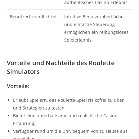
authentisches Casino-Erlebnis.
Benutzerfreundlichkeit
Intuitive Benutzeroberfläche
und einfache Steuerung
ermöglichen ein reibungsloses
Spielerlebnis.
Vorteile und Nachteile des Roulette
Simulators
Vorteile:
Erlaubt Spielern, das Roulette-Spiel risikofrei zu üben
und Strategien zu testen.
Bietet eine unterhaltsame und realistische Casino-
Erfahrung.
Verfügbar rund um die Uhr, bequem von zu Hause aus
zu spielen.