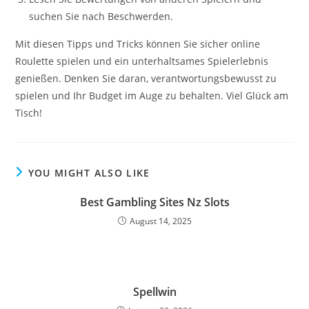
suchen Sie nach Beschwerden.
Mit diesen Tipps und Tricks können Sie sicher online
Roulette spielen und ein unterhaltsames Spielerlebnis
genießen. Denken Sie daran, verantwortungsbewusst zu
spielen und Ihr Budget im Auge zu behalten. Viel Glück am
Tisch!
YOU MIGHT ALSO LIKE
Best Gambling Sites Nz Slots
August 14, 2025
Spellwin