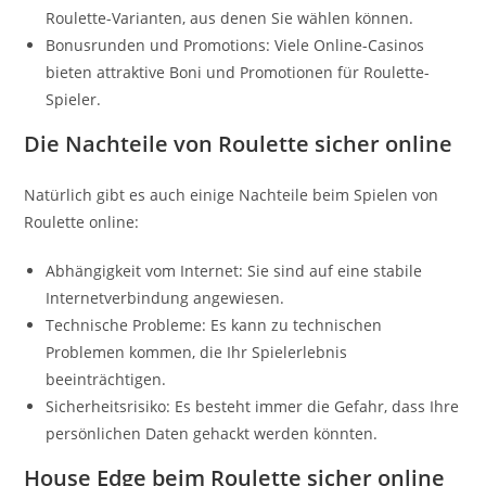
Roulette-Varianten, aus denen Sie wählen können.
Bonusrunden und Promotions: Viele Online-Casinos
bieten attraktive Boni und Promotionen für Roulette-
Spieler.
Die Nachteile von Roulette sicher online
Natürlich gibt es auch einige Nachteile beim Spielen von
Roulette online:
Abhängigkeit vom Internet: Sie sind auf eine stabile
Internetverbindung angewiesen.
Technische Probleme: Es kann zu technischen
Problemen kommen, die Ihr Spielerlebnis
beeinträchtigen.
Sicherheitsrisiko: Es besteht immer die Gefahr, dass Ihre
persönlichen Daten gehackt werden könnten.
House Edge beim Roulette sicher online