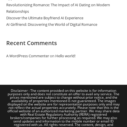
Revolutionizing Romance: The Impact of AI Dating on Modern
Relationships
Discover the Ultimate Boyfriend AI Experience
AI Girlfriend: Discovering the World of Digital Romance
Recent Comments
A WordPress Commenter
on
Hello world!
Disclaimer : The content provided on this website is for information
purposes only and does not constitute an offer to avail any service. The
prices mentioned are subject to change without prior notice, and the
availability of properties mentioned is not guaranteed. The images
displayed on the website are for representation purposes only and may
not reflect the actual properties accurately. Please note that this is the
official website of an authorized marketing partner. We may share data
with Real Estate Regulatory Authority (RERA) registered
brokers/companies for further processing as required. We may also
send updates and information to the mobile number or email ID
registered with us. All rights reserved. The content, design, and