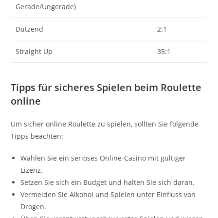
Gerade/Ungerade)
Dutzend
2:1
Straight Up
35:1
Tipps für sicheres Spielen beim Roulette
online
Um sicher online Roulette zu spielen, sollten Sie folgende
Tipps beachten:
Wählen Sie ein seriöses Online-Casino mit gültiger
Lizenz.
Setzen Sie sich ein Budget und halten Sie sich daran.
Vermeiden Sie Alkohol und Spielen unter Einfluss von
Drogen.